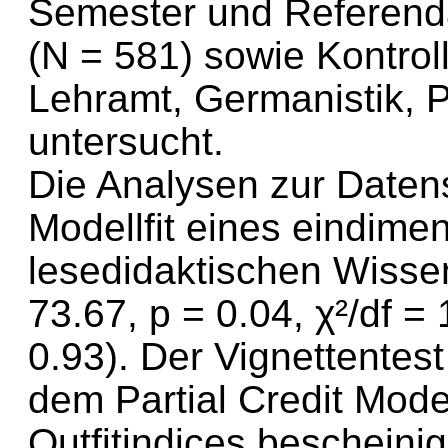
Semester und Referend
(N = 581) sowie Kontro
Lehramt, Germanistik, 
untersucht.
Die Analysen zur Daten
Modellfit eines eindime
lesedidaktischen Wissen
73.67, p = 0.04, χ²/df 
0.93). Der Vignettentes
dem Partial Credit Model 
Outfitindices bescheini