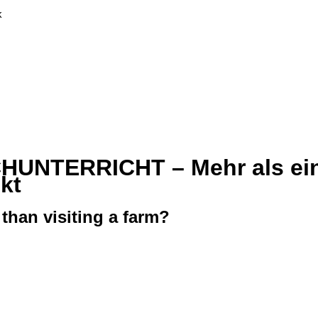
k
NTERRICHT – Mehr als ein 
kt
 than visiting a farm?