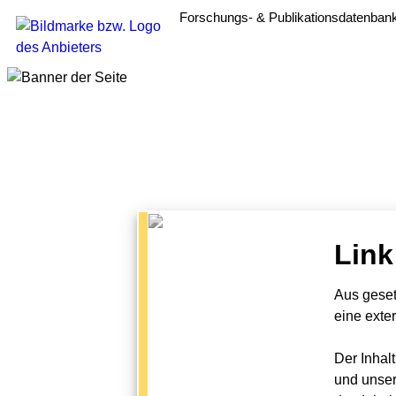
Forschungs- & Publikationsdatenban
Link
Aus geset
eine exte
Der Inhal
und unser