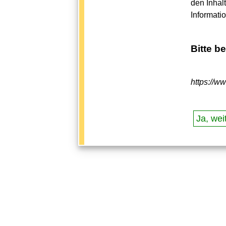
den Inhal
Informati
Bitte b
https://w
Ja, weit