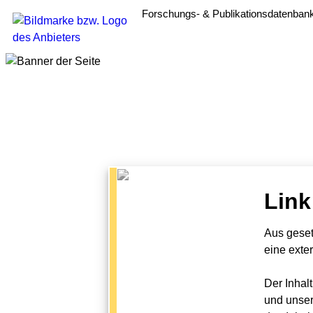
Forschungs- & Publikationsdatenban
Link
Aus geset
eine exte
Der Inhal
und unser