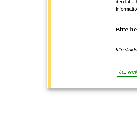
den Inhal
Informati
Bitte b
http://in
Ja, weit