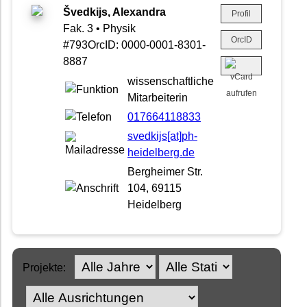
Švedkijs, Alexandra
Profil
Fak. 3 • Physik
OrcID
#793OrcID: 0000-0001-8301-
8887
wissenschaftliche
Mitarbeiterin
017664118833
svedkijs[at]ph-
heidelberg.de
Bergheimer Str.
104, 69115
Heidelberg
Projekte: