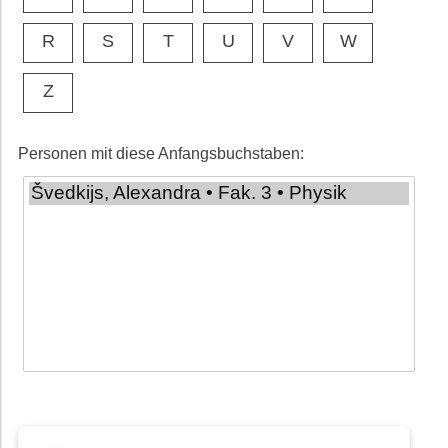
R
S
T
U
V
W
Z
Personen mit diese Anfangsbuchstaben: