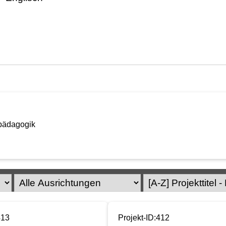
npädagogik
413
Projekt-ID:412