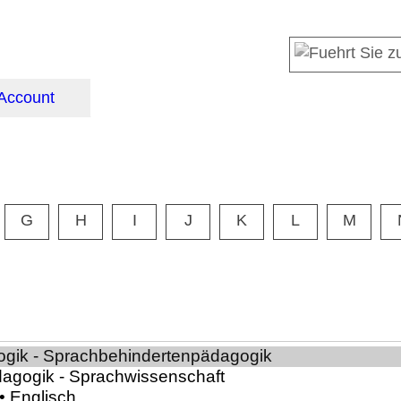
Account
G
H
I
J
K
L
M