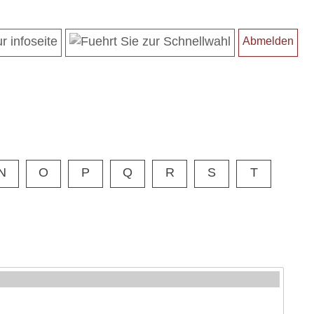
Abmelden
N
O
P
Q
R
S
T