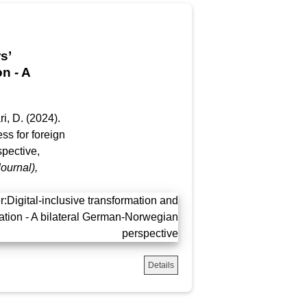
s’
n - A
ri, D. (2024).
ss for foreign
pective,
Journal)
,
Details