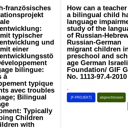
h-französisches
How can a teacher t
ationsprojekt
a bilingual child h
ale
language impairme
entwicklung:
study of the lang
mit typischer
of Russian-Hebre
entwicklung und
Russian-German
mit einer
migrant children i
entwicklungsstö
preschool and sch
Développement
age German Israeli
age bilingue:
Foundation/ GIF G
s à
No. 1113-97.4-2010
ppement typique
nts avec troubles
-
age; Bilingual
[F-PROJEKT]
abgeschlossen
age
pment: Typically
ping Children
ildren with