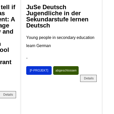
ell if
JuSe Deutsch
as
Jugendliche in der
nt: A
Sekundarstufe lernen
uage
Deutsch
w and
Young people in secondary education
n
learn German
ool
-
rant
[F-PROJEKT]
abgeschlossen
Details
Details