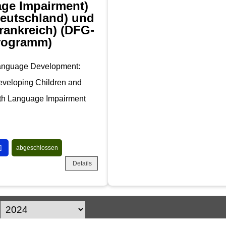
ge Impairment)
eutschland) und
rankreich) (DFG-
rogramm)
Language Development:
eveloping Children and
ith Language Impairment
]
abgeschlossen
Details