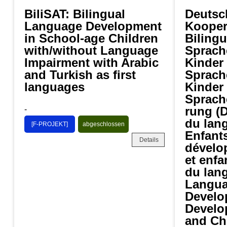
BiliSAT: Bilingual
Deutsc
Language Development
Kooper
in School-age Children
Bilingu
with/without Language
Sprach
Impairment with Arabic
Kinder 
and Turkish as first
Sprach
languages
Kinder 
Sprach
rung (
-
du lang
[F-PROJEKT]
abgeschlossen
Enfant
Details
dévelo
et enfa
du lang
Langu
Develo
Develo
and Ch