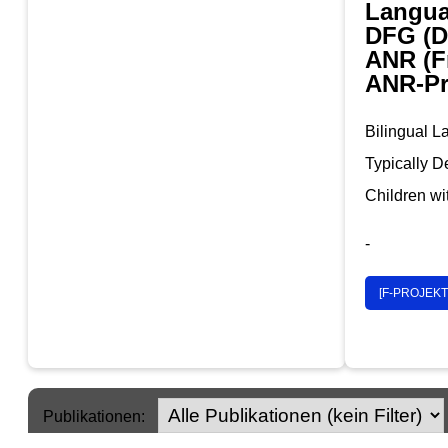
Langua
DFG (D
ANR (F
ANR-P
Bilingual 
Typically D
Children w
-
[F-PROJEKT
Publikationen: