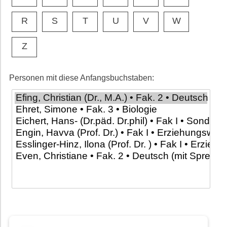
R
S
T
U
V
W
Z
Personen mit diese Anfangsbuchstaben: