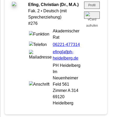
Efing, Christian (Dr., M.A.)
Profil
Fak. 2 • Deutsch (mit
Sprecherziehung)
#276
Akademischer
Rat
06221-477314
efing[at]ph-
heidelberg.de
PH Heidelberg
Im
Neuenheimer
Feld 561
Zimmer A 314
69120
Heidelberg