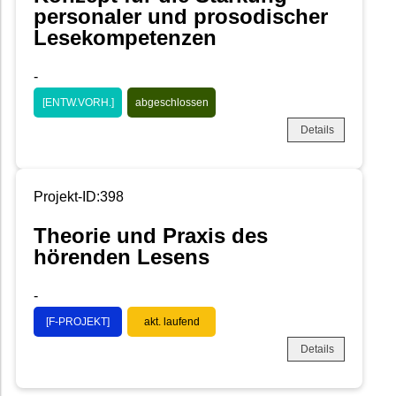
personaler und prosodischer
Lesekompetenzen
-
[ENTW.VORH.]
abgeschlossen
Details
Projekt-ID:398
Theorie und Praxis des
hörenden Lesens
-
[F-PROJEKT]
akt. laufend
Details