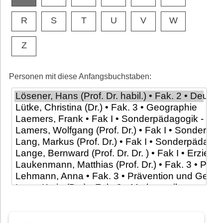
R
S
T
U
V
W
Z
Personen mit diese Anfangsbuchstaben: