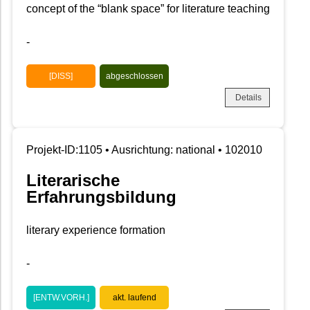
concept of the “blank space” for literature teaching
-
[DISS]
abgeschlossen
Details
Projekt-ID:1105 • Ausrichtung: national • 102010
Literarische
Erfahrungsbildung
literary experience formation
-
[ENTW.VORH.]
akt. laufend