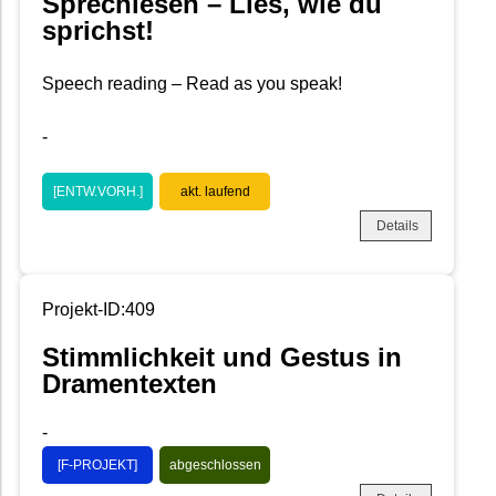
Sprechlesen – Lies, wie du
sprichst!
Speech reading – Read as you speak!
-
[ENTW.VORH.]
akt. laufend
Details
Projekt-ID:409
Stimmlichkeit und Gestus in
Dramentexten
-
[F-PROJEKT]
abgeschlossen