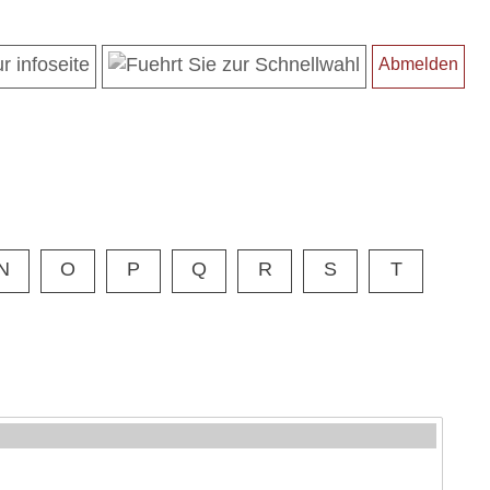
Abmelden
N
O
P
Q
R
S
T