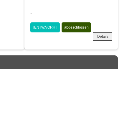
-
[ENTW.VORH.]
abgeschlossen
Details