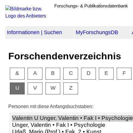
Forschungs- & Publikationsdatenbank
Informationen | Suchen
MyForschungsDB
Forschendenverzeichnis
&
A
B
C
D
E
F
U
V
W
Z
Personen mit diese Anfangsbuchstaben: