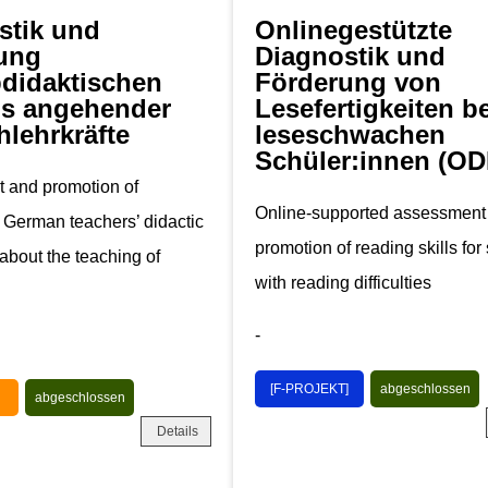
stik und
Onlinegestützte
ung
Diagnostik und
bdidaktischen
Förderung von
s angehender
Lesefertigkeiten be
hlehrkräfte
leseschwachen
Schüler:innen (OD
 and promotion of
Online-supported assessment
 German teachers’ didactic
promotion of reading skills for
bout the teaching of
with reading difficulties
-
[F-PROJEKT]
abgeschlossen
abgeschlossen
Details