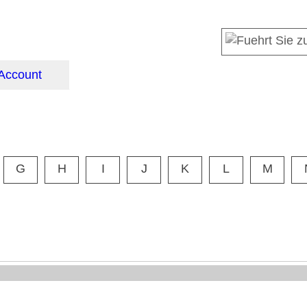
Account
G
H
I
J
K
L
M