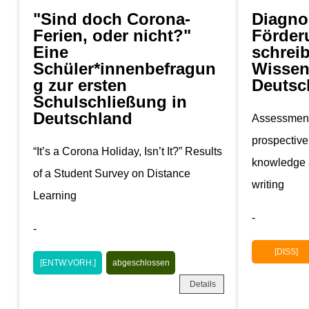
"Sind doch Corona-
Diagno
Ferien, oder nicht?"
Förder
Eine
schrei
Schüler*innenbefragun
Wissen
g zur ersten
Deutsc
Schulschließung in
Deutschland
Assessment
prospective
“It’s a Corona Holiday, Isn’t It?” Results
knowledge a
of a Student Survey on Distance
writing
Learning
-
-
[DISS]
[ENTW.VORH.]
abgeschlossen
Details