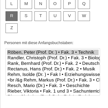
L
M
N
O
P
Q
R
S
T
U
V
W
Z
Personen mit diese Anfangsbuchstaben: