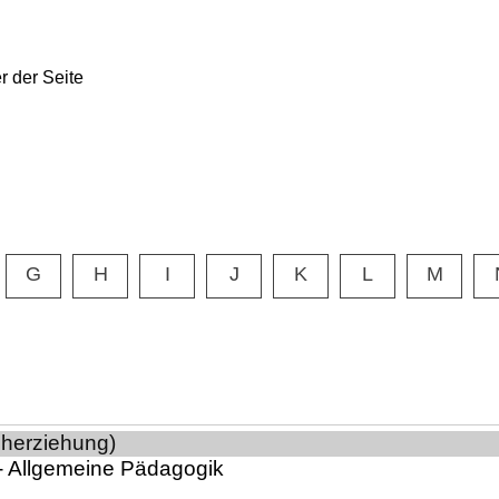
G
H
I
J
K
L
M