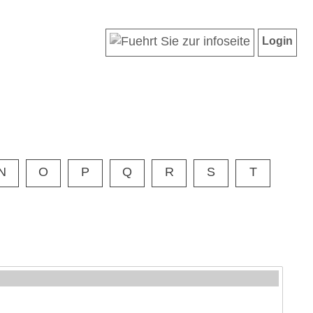
Login
N
O
P
Q
R
S
T