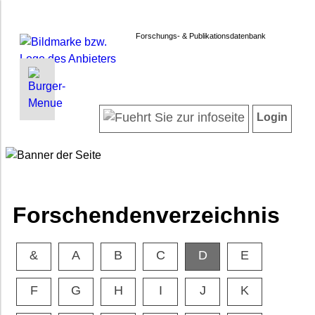
Forschungs- & Publikationsdatenbank
INFORMATIONEN | SUCHEN
LOGIN
Startseite
Registrieren
Login
Projektübersicht
Login
Neueste Projekte
Forschendenverzeichnis
Suche in Projekten
Suche in Publikationen
Forschendenverzeichnis
FAQ
Newsletter
&
A
B
C
D
E
Datenschutz
Barrierefreiheit
F
G
H
I
J
K