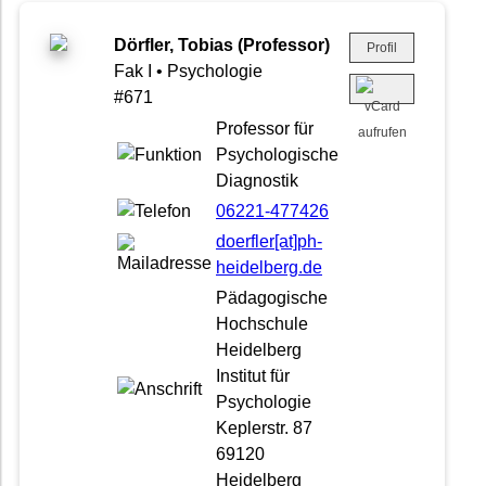
Dörfler, Tobias (Professor)
Profil
Fak I • Psychologie
#671
Professor für
Psychologische
Diagnostik
06221-477426
doerfler[at]ph-
heidelberg.de
Pädagogische
Hochschule
Heidelberg
Institut für
Psychologie
Keplerstr. 87
69120
Heidelberg