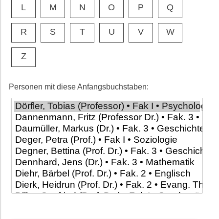
L
M
N
O
P
Q
R
S
T
U
V
W
Z
Personen mit diese Anfangsbuchstaben: