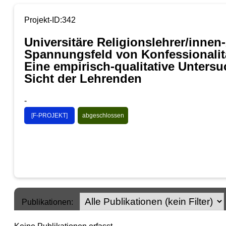
Projekt-ID:342
Universitäre Religionslehrer/inne
Spannungsfeld von Konfessionali
Eine empirisch-qualitative Unters
Sicht der Lehrenden
-
[F-PROJEKT]
abgeschlossen
Publikationen: