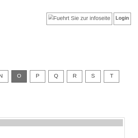
Login
N
O
P
Q
R
S
T