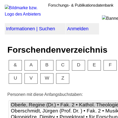
Forschungs- & Publikationsdatenbank
Informationen | Suchen
Anmelden
Forschendenverzeichnis
&
A
B
C
D
E
F
U
V
W
Z
Personen mit diese Anfangsbuchstaben: