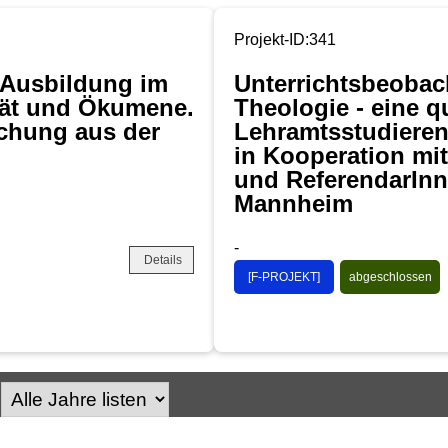
Projekt-ID:341
n-Ausbildung im
Unterrichtsbeobac
tät und Ökumene.
Theologie - eine q
uchung aus der
Lehramtsstudieren
in Kooperation mi
und ReferendarIn
Mannheim
-
Details
[F-PROJEKT]
abgeschlossen