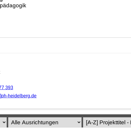
k
77 393
t]ph-heidelberg.de