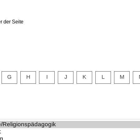
G
H
I
J
K
L
M