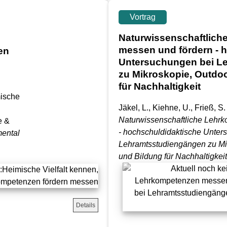
Vortrag
Naturwissenschaftlic
messen und fördern - 
en
Untersuchungen bei L
n
zu Mikroskopie, Outdo
für Nachhaltigkeit
mische
Jäkel, L., Kiehne, U., Frieß, S
Naturwissenschaftliche Lehr
e &
- hochschuldidaktische Unter
mental
Lehramtsstudiengängen zu Mi
und Bildung für Nachhaltigkeit
Details