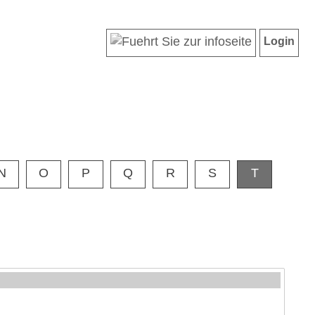
Login
N
O
P
Q
R
S
T