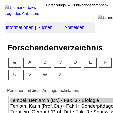
Forschungs- & Publikationsdatenbank
Informationen | Suchen
Anmelden
Forschendenverzeichnis
&
A
B
C
D
E
F
U
V
W
Z
Personen mit diese Anfangsbuchstaben: