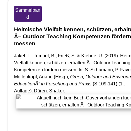
Sammelban
d
Heimische Vielfalt kennen, schützen, erhalt
Â– Outdoor Teaching Kompetenzen förder
messen
Jäkel, L., Tempel, B., Frieß, S. & Kiehne, U. (2019). Hei
Vielfalt kennen, schützen, erhalten Â– Outdoor Teaching
Kompetenzen fördern messen, In: S. Schumann, P. Favr
Mollenkopf, Ariane (Hrsg.),
Green, Outdoor and Environ
EducationÂ” in Forschung und Praxis
(S.109-141) (1..
Auflage). Düren: Shaker.