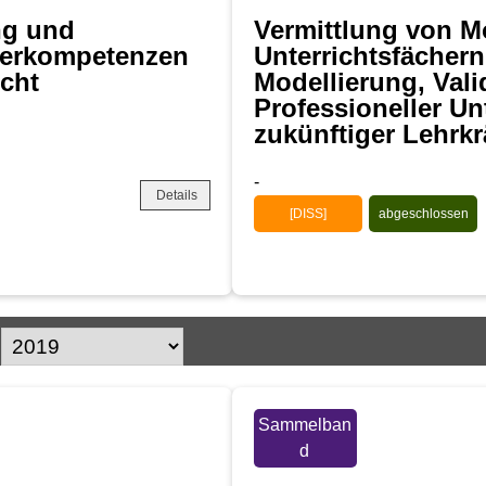
ng und
Vermittlung von M
rerkompetenzen
Unterrichtsfächer
icht
Modellierung, Val
Professioneller U
zukünftiger Lehrkr
-
Details
[DISS]
abgeschlossen
Sammelban
d