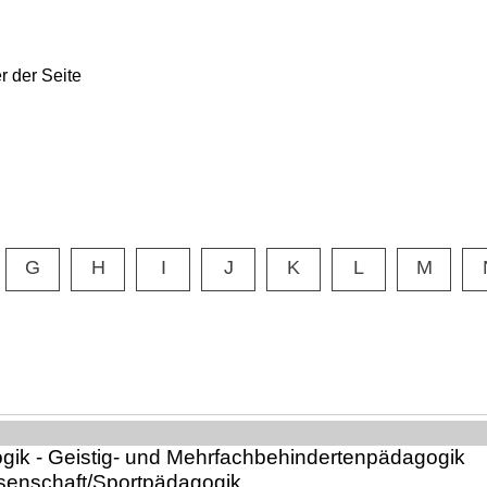
G
H
I
J
K
L
M