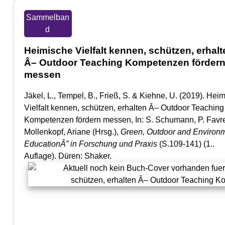
Sammelban
d
Heimische Vielfalt kennen, schützen, erhalt
Â– Outdoor Teaching Kompetenzen förder
messen
Jäkel, L., Tempel, B., Frieß, S. & Kiehne, U. (2019). Hei
Vielfalt kennen, schützen, erhalten Â– Outdoor Teaching
Kompetenzen fördern messen, In: S. Schumann, P. Favr
Mollenkopf, Ariane (Hrsg.),
Green, Outdoor and Environ
EducationÂ” in Forschung und Praxis
(S.109-141) (1..
Auflage). Düren: Shaker.