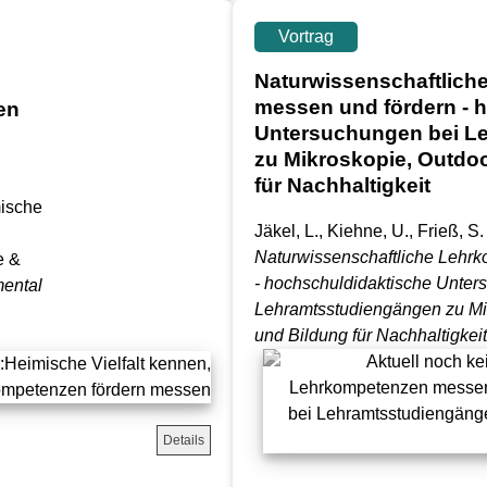
Vortrag
Naturwissenschaftlic
messen und fördern - 
en
Untersuchungen bei L
n
zu Mikroskopie, Outdo
für Nachhaltigkeit
mische
Jäkel, L., Kiehne, U., Frieß, S
Naturwissenschaftliche Lehr
e &
- hochschuldidaktische Unter
mental
Lehramtsstudiengängen zu Mi
und Bildung für Nachhaltigkeit
Details