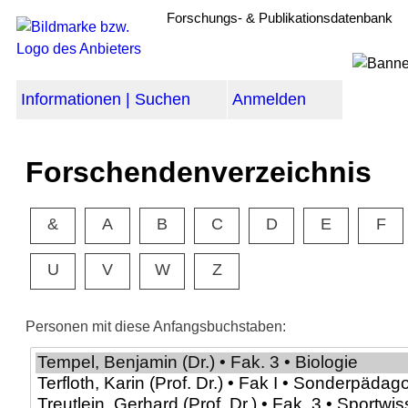
Forschungs- & Publikationsdatenbank
Informationen | Suchen
Anmelden
Forschendenverzeichnis
&
A
B
C
D
E
F
U
V
W
Z
Personen mit diese Anfangsbuchstaben: