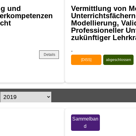
ng und
Vermittlung von M
rerkompetenzen
Unterrichtsfächer
icht
Modellierung, Val
Professioneller U
zukünftiger Lehrkr
-
Details
[DISS]
abgeschlossen
Sammelban
d