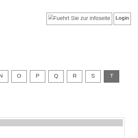
Login
N
O
P
Q
R
S
T