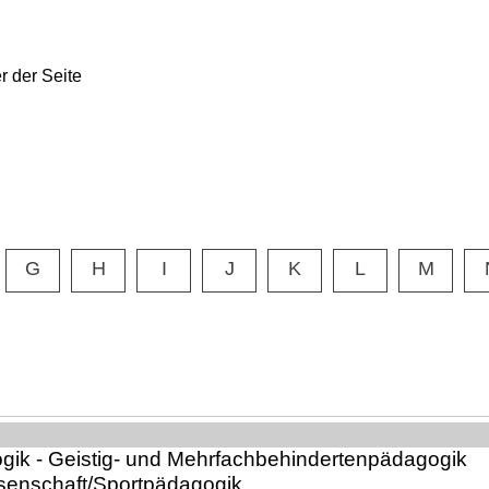
G
H
I
J
K
L
M