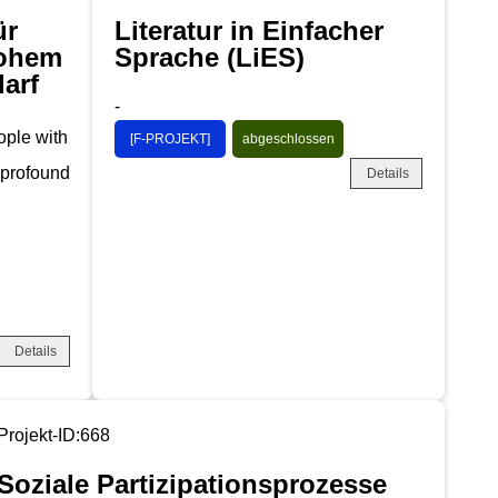
ür
Literatur in Einfacher
hohem
Sprache (LiES)
arf
-
ople with
[F-PROJEKT]
abgeschlossen
 profound
Details
Details
Projekt-ID:668
Soziale Partizipationsprozesse