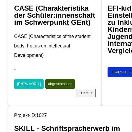
CASE (Charakteristika
EFI-kid
der Schüler:innenschaft
Einste
im Schwerpunkt GEnt)
zu Inkl
Kinder
Jugend
CASE (Characteristics of the student
interna
body: Focus on Intellectual
Vergle
Development)
-
-
[F-PROJEKT
[ENTW.VORH.]
abgeschlossen
Details
Projekt-ID:1027
SKILL - Schriftspracherwerb im