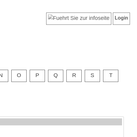
Login
N
O
P
Q
R
S
T