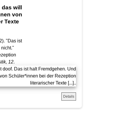
 das will
onen von
er Texte
2). "Das ist
nicht."
ezeption
tik
, 12
.
Details