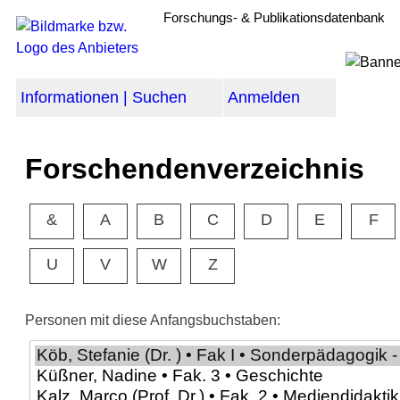
Forschungs- & Publikationsdatenbank
Informationen | Suchen
Anmelden
Forschendenverzeichnis
&
A
B
C
D
E
F
U
V
W
Z
Personen mit diese Anfangsbuchstaben: