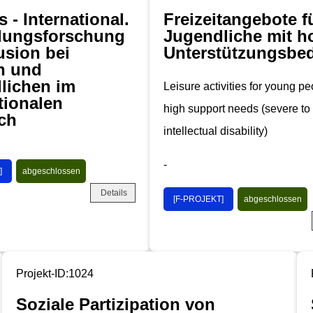
s - International.
Freizeitangebote f
llungsforschung
Jugendliche mit 
usion bei
Unterstützungsbed
n und
lichen im
Leisure activities for young pe
tionalen
high support needs (severe to
ich
intellectual disability)
-
]
abgeschlossen
Details
[F-PROJEKT]
abgeschlossen
Projekt-ID:1024
Soziale Partizipation von