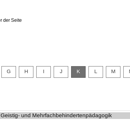
G
H
I
J
K
L
M