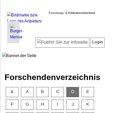
Forschungs- & Publikationsdatenbank
INFORMATIONEN | SUCHEN
LOGIN
Startseite
Registrieren
Login
Projektübersicht
Login
Neueste Projekte
Forschendenverzeichnis
Suche in Projekten
Suche in Publikationen
Forschendenverzeichnis
FAQ
Newsletter
&
A
B
C
D
E
Datenschutz
Barrierefreiheit
F
G
H
I
J
K