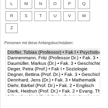
L
M
N
O
P
Q
R
S
T
U
V
W
Z
Personen mit diese Anfangsbuchstaben: