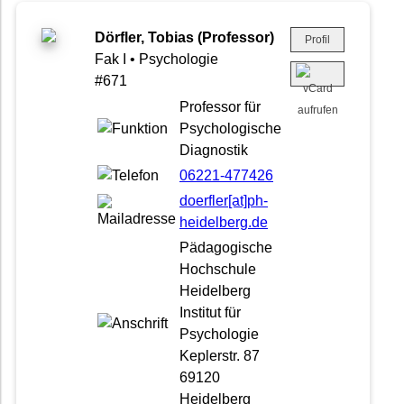
Dörfler, Tobias (Professor)
Profil
Fak I • Psychologie
#671
Professor für
Psychologische
Diagnostik
06221-477426
doerfler[at]ph-
heidelberg.de
Pädagogische
Hochschule
Heidelberg
Institut für
Psychologie
Keplerstr. 87
69120
Heidelberg