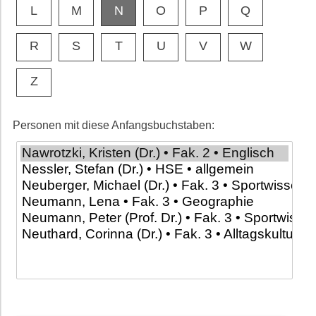
L
M
N
O
P
Q
R
S
T
U
V
W
Z
Personen mit diese Anfangsbuchstaben: