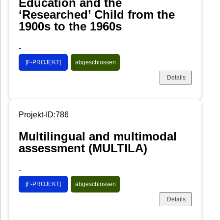
Education and the
‘Researched’ Child from the
1900s to the 1960s
-
[F-PROJEKT]
abgeschlossen
Details
Projekt-ID:786
Multilingual and multimodal
assessment (MULTILA)
-
[F-PROJEKT]
abgeschlossen
Details