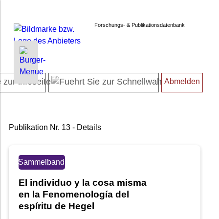
Forschungs- & Publikationsdatenbank
INFORMATIONEN | SUCHEN
MYFORSCHUNGSDB
ACCOUNT
Startseite
Persönliche Daten
Kennwort ändern
Abmelden
Projektübersicht
Meine Projekte
Abmelden
Neueste Projekte
Finanzübersicht
Forschendenverzeichnis
Dissertationsliste
Suche in Projekten
Habilitationsliste
Publikation Nr. 13 - Details
Suche in Publikationen
Entwicklungsvorhaben
FAQ
Transferprojekte
Sammelband
Newsletter
Beschränkung / Geheimhaltung
El individuo y la cosa misma
Datenschutz
Publikationen bearbeiten
en la Fenomenología del
Barrierefreiheit
espíritu de Hegel