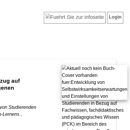
Login
zug auf
genen
 von Studierenden
en-Lernens
,