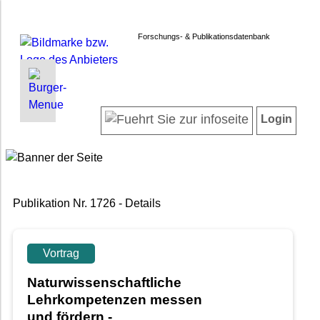
Forschungs- & Publikationsdatenbank
INFORMATIONEN | SUCHEN
LOGIN
Startseite
Registrieren
Login
Projektübersicht
Login
Neueste Projekte
Forschendenverzeichnis
Suche in Projekten
Publikation Nr. 1726 - Details
Suche in Publikationen
FAQ
Newsletter
Vortrag
Datenschutz
Naturwissenschaftliche
Barrierefreiheit
Lehrkompetenzen messen
und fördern -