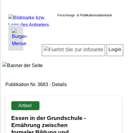
Forschungs- & Publikationsdatenbank
INFORMATIONEN | SUCHEN
LOGIN
Startseite
Registrieren
Login
Projektübersicht
Login
Neueste Projekte
Forschendenverzeichnis
Suche in Projekten
Publikation Nr. 3683 - Details
Suche in Publikationen
FAQ
Newsletter
Artikel
Datenschutz
Essen in der Grundschule -
Barrierefreiheit
Ernährung zwischen
formaler Bildung und