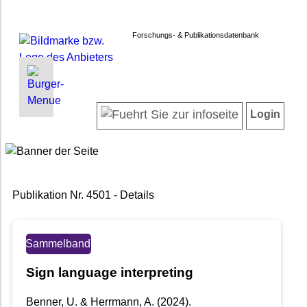
Forschungs- & Publikationsdatenbank
INFORMATIONEN | SUCHEN
LOGIN
Startseite
Registrieren
Login
Projektübersicht
Login
Neueste Projekte
Forschendenverzeichnis
Suche in Projekten
Publikation Nr. 4501 - Details
Suche in Publikationen
FAQ
Newsletter
Sammelband
Datenschutz
Sign language interpreting
Barrierefreiheit
Benner, U. & Herrmann, A. (2024).