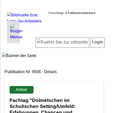
Forschungs- & Publikationsdatenbank
INFORMATIONEN | SUCHEN
LOGIN
Startseite
Registrieren
Login
Projektübersicht
Login
Neueste Projekte
Forschendenverzeichnis
Suche in Projekten
Publikation Nr. 4506 - Details
Suche in Publikationen
FAQ
Newsletter
Artikel
Datenschutz
Fachtag "Dolmetschen im
Barrierefreiheit
Schulischen Setting/Umfeld:
Erfahrungen, Chancen und