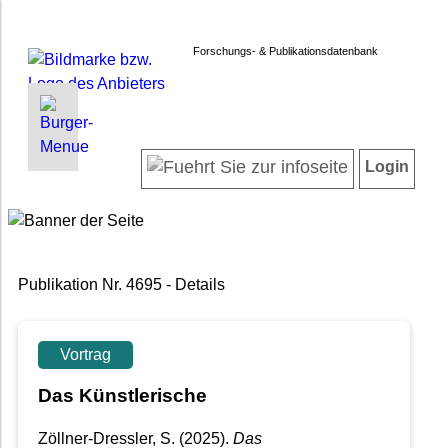
Forschungs- & Publikationsdatenbank
INFORMATIONEN | SUCHEN
LOGIN
Startseite
Registrieren
Login
Projektübersicht
Login
Neueste Projekte
Forschendenverzeichnis
Suche in Projekten
Publikation Nr. 4695 - Details
Suche in Publikationen
FAQ
Newsletter
Vortrag
Datenschutz
Das Künstlerische
Barrierefreiheit
Zöllner-Dressler, S.
(2025).
Das