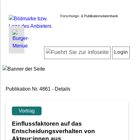
Forschungs- & Publikationsdatenbank
INFORMATIONEN | SUCHEN
LOGIN
Startseite
Registrieren
Login
Projektübersicht
Login
Neueste Projekte
Forschendenverzeichnis
Suche in Projekten
Publikation Nr. 4861 - Details
Suche in Publikationen
FAQ
Newsletter
Vortrag
Datenschutz
Einflussfaktoren auf das
Barrierefreiheit
Entscheidungsverhalten von
Akteur:innen aus