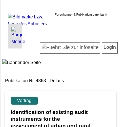
Forschungs- & Publikationsdatenbank
INFORMATIONEN | SUCHEN
LOGIN
Startseite
Registrieren
Login
Projektübersicht
Login
Neueste Projekte
Forschendenverzeichnis
Suche in Projekten
Publikation Nr. 4863 - Details
Suche in Publikationen
FAQ
Newsletter
Vortrag
Datenschutz
Identification of existing audit
Barrierefreiheit
instruments for the
assessment of urban and rural