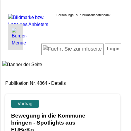
Forschungs- & Publikationsdatenbank
INFORMATIONEN | SUCHEN
LOGIN
Startseite
Registrieren
Login
Projektübersicht
Login
Neueste Projekte
Forschendenverzeichnis
Suche in Projekten
Publikation Nr. 4864 - Details
Suche in Publikationen
FAQ
Newsletter
Vortrag
Datenschutz
Bewegung in die Kommune
Barrierefreiheit
bringen - Spotlights aus
EUBeKo