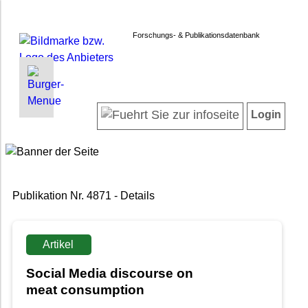
Forschungs- & Publikationsdatenbank
INFORMATIONEN | SUCHEN
LOGIN
Startseite
Registrieren
Login
Projektübersicht
Login
Neueste Projekte
Forschendenverzeichnis
Suche in Projekten
Publikation Nr. 4871 - Details
Suche in Publikationen
FAQ
Newsletter
Artikel
Datenschutz
Social Media discourse on
Barrierefreiheit
meat consumption