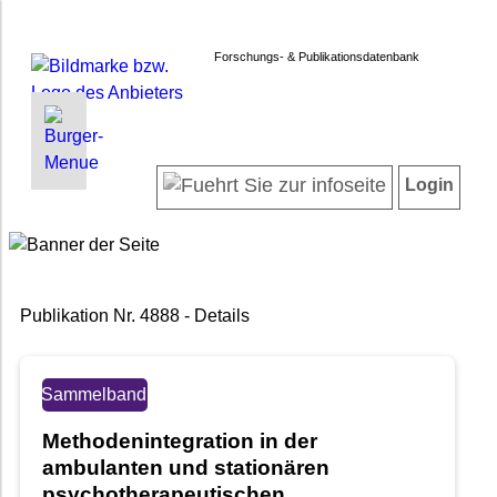
Forschungs- & Publikationsdatenbank
INFORMATIONEN | SUCHEN
LOGIN
Startseite
Registrieren
Login
Projektübersicht
Login
Neueste Projekte
Forschendenverzeichnis
Suche in Projekten
Publikation Nr. 4888 - Details
Suche in Publikationen
FAQ
Newsletter
Sammelband
Datenschutz
Methodenintegration in der
Barrierefreiheit
ambulanten und stationären
psychotherapeutischen