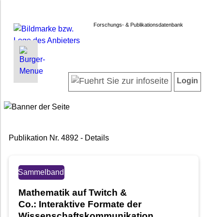
Forschungs- & Publikationsdatenbank
INFORMATIONEN | SUCHEN
LOGIN
Startseite
Registrieren
Login
Projektübersicht
Login
Neueste Projekte
Forschendenverzeichnis
Suche in Projekten
Publikation Nr. 4892 - Details
Suche in Publikationen
FAQ
Newsletter
Sammelband
Datenschutz
Mathematik auf Twitch &
Barrierefreiheit
Co.: Interaktive Formate der
Wissenschaftskommunikation