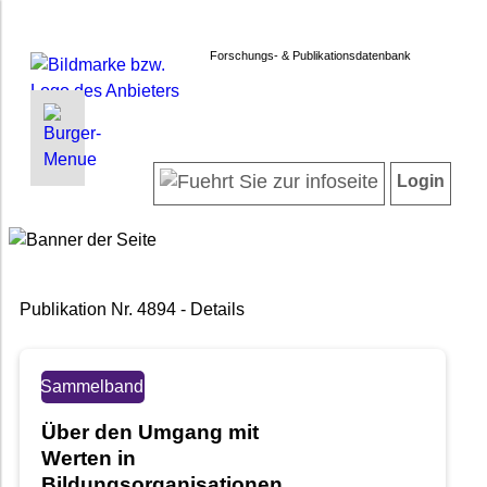
Forschungs- & Publikationsdatenbank
INFORMATIONEN | SUCHEN
LOGIN
Startseite
Registrieren
Login
Projektübersicht
Login
Neueste Projekte
Forschendenverzeichnis
Suche in Projekten
Publikation Nr. 4894 - Details
Suche in Publikationen
FAQ
Newsletter
Sammelband
Datenschutz
Über den Umgang mit
Barrierefreiheit
Werten in
Bildungsorganisationen