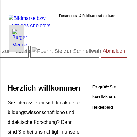
Forschungs- & Publikationsdatenbank
INFORMATIONEN | SUCHEN
MYFORSCHUNGSDB
ACCOUNT
Startseite
Persönliche Daten
Kennwort ändern
Abmelden
Projektübersicht
Meine Projekte
Abmelden
Neueste Projekte
Finanzübersicht
Forschendenverzeichnis
Dissertationsliste
Suche in Projekten
Habilitationsliste
Herzlich willkommen
Es grüßt Sie
Suche in Publikationen
Entwicklungsvorhaben
herzlich aus
FAQ
Transferprojekte
Sie interessieren sich für aktuelle
Newsletter
Beschränkung / Geheimhaltung
Heidelberg
bildungswissenschaftliche und
Datenschutz
Publikationen bearbeiten
didaktische Forschung? Dann
Barrierefreiheit
sind Sie bei uns richtig! In unserer