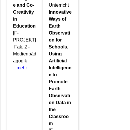
e and Co-
Unterricht
Creativity
Innovative
in
Ways of
Education
Earth
[F-
Observati
PROJEKT]
on for
Fak. 2 -
Schools.
Medienpäd
Using
agogik
Artificial
...mehr
Intelligenc
e to
Promote
Earth
Observati
on Data in
the
Classroo
m