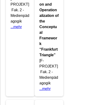
PROJEKT]
on and
Fak. 2 -
Operation
Medienpäd
alization of
agogik
the
...mehr
Conceptu
al
Framewor
k
“Frankfurt
Triangle”
[F-
PROJEKT]
Fak. 2 -
Medienpäd
agogik
...mehr