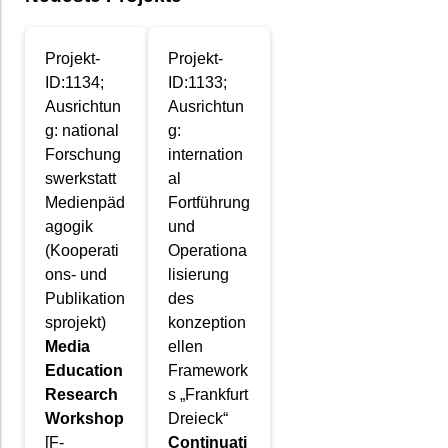
Projekt-
Projekt-
ID:1134;
ID:1133;
Ausrichtun
Ausrichtun
g: national
g:
Forschung
internation
swerkstatt
al
Medienpäd
Fortführung
agogik
und
(Kooperati
Operationa
ons- und
lisierung
Publikation
des
sprojekt)
konzeption
Media
ellen
Education
Framework
Research
s „Frankfurt
Workshop
Dreieck“
[F-
Continuati