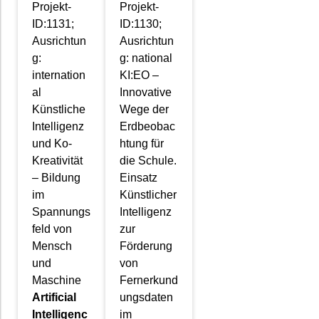
Projekt-
Projekt-
ID:1131;
ID:1130;
Ausrichtun
Ausrichtun
g:
g: national
internation
KI:EO –
al
Innovative
Künstliche
Wege der
Intelligenz
Erdbeobac
und Ko-
htung für
Kreativität
die Schule.
– Bildung
Einsatz
im
Künstlicher
Spannungs
Intelligenz
feld von
zur
Mensch
Förderung
und
von
Maschine
Fernerkund
Artificial
ungsdaten
Intelligenc
im