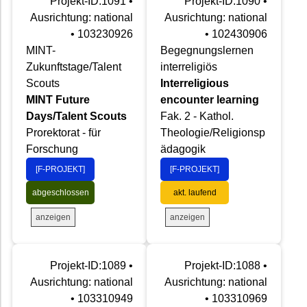
Projekt-ID:1091 •
Projekt-ID:1090 •
Ausrichtung: national
Ausrichtung: national
• 103230926
• 102430906
MINT-
Begegnungslernen
Zukunftstage/Talent
interreligiös
Scouts
Interreligious
MINT Future
encounter learning
Days/Talent Scouts
Fak. 2 - Kathol.
Prorektorat - für
Theologie/Religionsp
Forschung
ädagogik
[F-PROJEKT]
[F-PROJEKT]
abgeschlossen
akt. laufend
anzeigen
anzeigen
Projekt-ID:1089 •
Projekt-ID:1088 •
Ausrichtung: national
Ausrichtung: national
• 103310949
• 103310969