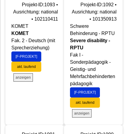
Projekt-ID:1093 •
Projekt-ID:1092 •
Ausrichtung: national
Ausrichtung: national
• 102110411
• 101350913
KOMET
Schwere
KOMET
Behinderung - RPTU
Fak. 2 - Deutsch (mit
Severe disability -
Sprecherziehung)
RPTU
Fak I -
[F-PROJEKT]
Sonderpädagogik -
akt. laufend
Geistig- und
Mehrfachbehinderten
anzeigen
pädagogik
[F-PROJEKT]
akt. laufend
anzeigen