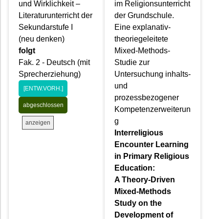
und Wirklichkeit –
im Religionsunterricht
Literaturunterricht der
der Grundschule.
Sekundarstufe I
Eine explanativ-
(neu denken)
theoriegeleitete
folgt
Mixed-Methods-
Fak. 2 - Deutsch (mit
Studie zur
Sprecherziehung)
Untersuchung inhalts-
und
[ENTW.VORH.]
prozessbezogener
abgeschlossen
Kompetenzerweiterun
g
anzeigen
Interreligious
Encounter Learning
in Primary Religious
Education:
A Theory-Driven
Mixed-Methods
Study on the
Development of