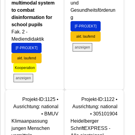
multimodal system
und
to combat
Gesundheitsförderun
disinformation for
g
school pupils
[F-PROJEKT]
Fak. 2 -
akt. laufend
Mediendidaktik
anzeigen
[F-PROJEKT]
akt. laufend
Kooperation
anzeigen
Projekt-ID:1125 •
Projekt-ID:1122 •
Ausrichtung: national
Ausrichtung: national
• BMUV
• 305101904
Klimaanpassung
Heidelberger
jungen Menschen
SchriftEXPRESS -