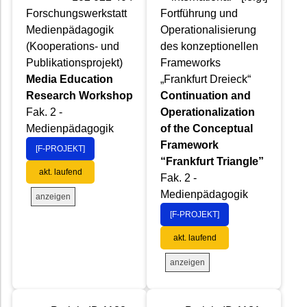
Forschungswerkstatt
Fortführung und
Medienpädagogik
Operationalisierung
(Kooperations- und
des konzeptionellen
Publikationsprojekt)
Frameworks
Media Education
„Frankfurt Dreieck“
Research Workshop
Continuation and
Fak. 2 -
Operationalization
Medienpädagogik
of the Conceptual
Framework
[F-PROJEKT]
“Frankfurt Triangle”
akt. laufend
Fak. 2 -
Medienpädagogik
anzeigen
[F-PROJEKT]
akt. laufend
anzeigen