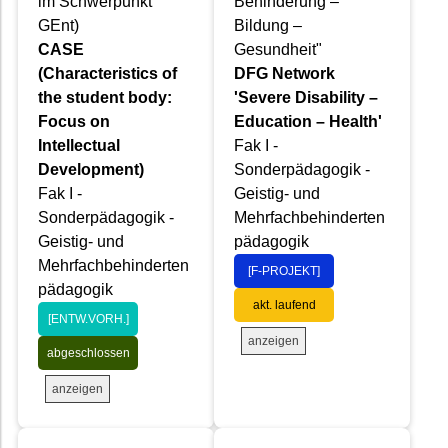
im Schwerpunkt
Behinderung –
GEnt)
Bildung –
CASE
Gesundheit"
(Characteristics of
DFG Network
the student body:
'Severe Disability –
Focus on
Education – Health'
Intellectual
Fak I -
Development)
Sonderpädagogik -
Fak I -
Geistig- und
Sonderpädagogik -
Mehrfachbehinderten
Geistig- und
pädagogik
Mehrfachbehinderten
[F-PROJEKT]
pädagogik
akt. laufend
[ENTW.VORH.]
anzeigen
abgeschlossen
anzeigen