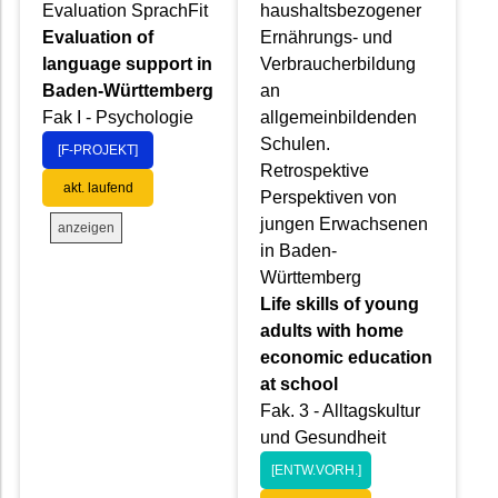
Evaluation SprachFit
haushaltsbezogener
Evaluation of
Ernährungs- und
language support in
Verbraucherbildung
Baden-Württemberg
an
Fak I - Psychologie
allgemeinbildenden
Schulen.
[F-PROJEKT]
Retrospektive
akt. laufend
Perspektiven von
jungen Erwachsenen
anzeigen
in Baden-
Württemberg
Life skills of young
adults with home
economic education
at school
Fak. 3 - Alltagskultur
und Gesundheit
[ENTW.VORH.]