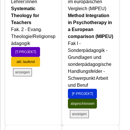
Lehrer:innen
im europäischen
Systematic
Vergleich (MIPEU)
Theology for
Method Integration
Teachers
in Psychotherapy in
Fak. 2 - Evang.
a European
Theologie/Religionsp
comparison (MIPEU)
ädagogik
Fak I -
Sonderpädagogik -
[T-PROJEKT]
Grundlagen und
akt. laufend
sonderpädagogische
Handlungsfelder -
anzeigen
Schwerpunkt Arbeit
und Beruf
[F-PROJEKT]
abgeschlossen
anzeigen