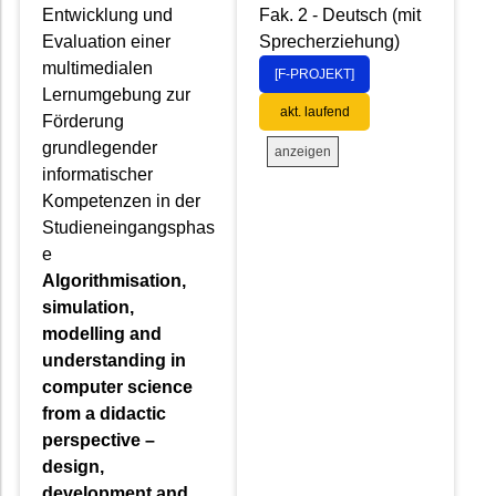
Entwicklung und
Fak. 2 - Deutsch (mit
Evaluation einer
Sprecherziehung)
multimedialen
[F-PROJEKT]
Lernumgebung zur
akt. laufend
Förderung
grundlegender
anzeigen
informatischer
Kompetenzen in der
Studieneingangsphas
e
Algorithmisation,
simulation,
modelling and
understanding in
computer science
from a didactic
perspective –
design,
development and