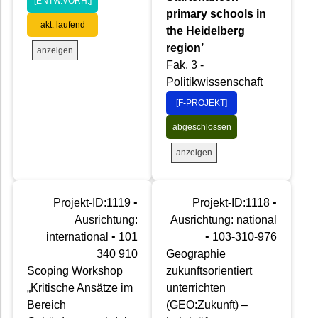
[ENTW.VORH.]
primary schools in
akt. laufend
the Heidelberg
region’
anzeigen
Fak. 3 -
Politikwissenschaft
[F-PROJEKT]
abgeschlossen
anzeigen
Projekt-ID:1119 •
Projekt-ID:1118 •
Ausrichtung:
Ausrichtung: national
international • 101
• 103-310-976
340 910
Geographie
Scoping Workshop
zukunftsorientiert
„Kritische Ansätze im
unterrichten
Bereich
(GEO:Zukunft) –