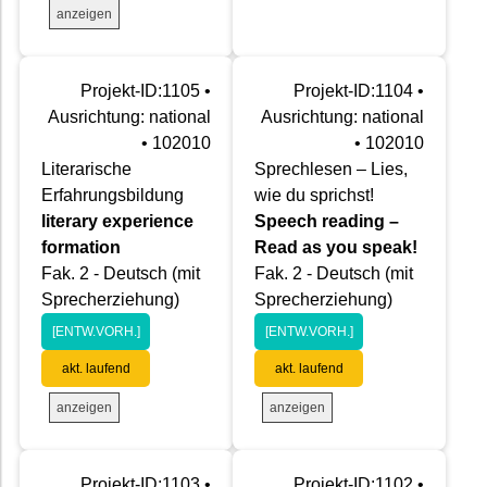
anzeigen
Projekt-ID:1105 •
Projekt-ID:1104 •
Ausrichtung: national
Ausrichtung: national
• 102010
• 102010
Literarische
Sprechlesen – Lies,
Erfahrungsbildung
wie du sprichst!
literary experience
Speech reading –
formation
Read as you speak!
Fak. 2 - Deutsch (mit
Fak. 2 - Deutsch (mit
Sprecherziehung)
Sprecherziehung)
[ENTW.VORH.]
[ENTW.VORH.]
akt. laufend
akt. laufend
anzeigen
anzeigen
Projekt-ID:1103 •
Projekt-ID:1102 •