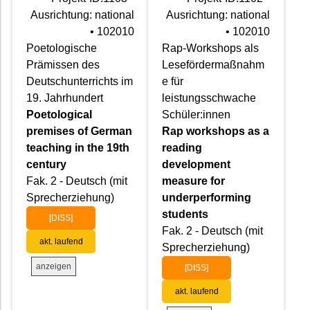
Ausrichtung: national
Ausrichtung: national
• 102010
• 102010
Poetologische
Rap-Workshops als
Prämissen des
Lesefördermaßnahm
Deutschunterrichts im
e für
19. Jahrhundert
leistungsschwache
Poetological
Schüler:innen
premises of German
Rap workshops as a
teaching in the 19th
reading
century
development
Fak. 2 - Deutsch (mit
measure for
Sprecherziehung)
underperforming
students
[DISS]
Fak. 2 - Deutsch (mit
akt. laufend
Sprecherziehung)
anzeigen
[DISS]
akt. laufend