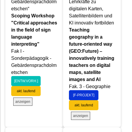
Gebärdensprachdolm
Lehrkräfte zu
etschen“
digitalen Karten,
Scoping Workshop
Satellitenbildern und
"Critical approaches
KI innovativ fortbilden
in the field of sign
Teaching
language
geography in a
interpreting"
future-oriented way
Fak I -
(GEO:Future) –
Sonderpädagogik -
innovatively training
Gebärdensprachdolm
teachers on digital
etschen
maps, satellite
images and AI
[ENTW.VORH.]
Fak. 3 - Geographie
akt. laufend
[F-PROJEKT]
anzeigen
akt. laufend
anzeigen