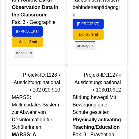
Observation Data in
behindertenpädagogi
the Classroom
k
Fak. 3 - Geographie
[F-PROJEKT]
[F-PROJEKT]
akt. laufend
akt. laufend
anzeigen
anzeigen
Projekt-ID:1128 •
Projekt-ID:1127 •
Ausrichtung: national
Ausrichtung: national
• 102 020 910
• 103010912
MARSS:
Bildung bewegt! Mit
Multimodales System
Bewegung gute
zur Abwehr von
Schule gestalten
Desinformation für
Physically activating
SchülerInnen
Teaching/Education
MARSS: A
Fak. 3 - Prävention