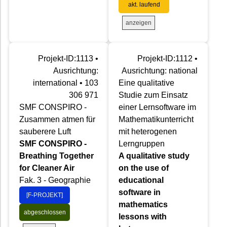
akt. laufend
anzeigen
Projekt-ID:1113 •
Projekt-ID:1112 •
Ausrichtung:
Ausrichtung: national
international • 103
Eine qualitative
306 971
Studie zum Einsatz
SMF CONSPIRO -
einer Lernsoftware im
Zusammen atmen für
Mathematikunterricht
sauberere Luft
mit heterogenen
SMF CONSPIRO -
Lerngruppen
Breathing Together
A qualitative study
for Cleaner Air
on the use of
Fak. 3 - Geographie
educational
software in
[F-PROJEKT]
mathematics
abgeschlossen
lessons with