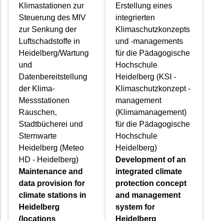
Klimastationen zur
Erstellung eines
Steuerung des MIV
integrierten
zur Senkung der
Klimaschutzkonzepts
Luftschadstoffe in
und -managements
Heidelberg/Wartung
für die Pädagogische
und
Hochschule
Datenbereitstellung
Heidelberg (KSI -
der Klima-
Klimaschutzkonzept -
Messstationen
management
Rauschen,
(Klimamanagement)
Stadtbücherei und
für die Pädagogische
Sternwarte
Hochschule
Heidelberg (Meteo
Heidelberg)
HD - Heidelberg)
Development of an
Maintenance and
integrated climate
data provision for
protection concept
climate stations in
and management
Heidelberg
system for
(locations
Heidelberg