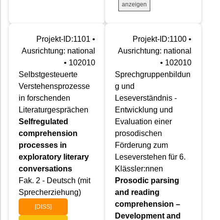
anzeigen
Projekt-ID:1101 •
Projekt-ID:1100 •
Ausrichtung: national
Ausrichtung: national
• 102010
• 102010
Selbstgesteuerte
Sprechgruppenbildun
Verstehensprozesse
g und
in forschenden
Leseverständnis -
Literaturgesprächen
Entwicklung und
Selfregulated
Evaluation einer
comprehension
prosodischen
processes in
Förderung zum
exploratory literary
Leseverstehen für 6.
conversations
Klässler:nnen
Fak. 2 - Deutsch (mit
Prosodic parsing
Sprecherziehung)
and reading
comprehension –
[DISS]
Development and