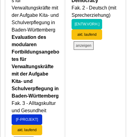
s für
Democracy
Verwaltungskräfte mit
Fak. 2 - Deutsch (mit
der Aufgabe Kita- und
Sprecherziehung)
Schulverpflegung in
[ENTW.VORH.]
Baden-Württemberg
akt. laufend
Evaluation des
modularen
anzeigen
Fortbildungsangebo
tes für
Verwaltungskräfte
mit der Aufgabe
Kita- und
Schulverpflegung in
Baden-Württemberg
Fak. 3 - Alltagskultur
und Gesundheit
[F-PROJEKT]
akt. laufend