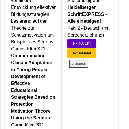
vermitteln -
Alle einsteigen!
Entwicklung effektiver
Heidelberger
Bildungsstrategien
SchriftEXPRESS -
basierend auf der
Alle einsteigen!
Theorie zur
Fak. 2 - Deutsch (mit
Schutzmotivation am
Sprecherziehung)
Beispiel des Serious
[T-PROJEKT]
Games Klim:S21
akt. laufend
Communicating
Climate Adaptation
anzeigen
to Young People –
Development of
Effective
Educational
Strategies Based on
Protection
Motivation Theory
Using the Serious
Game Klim:S21