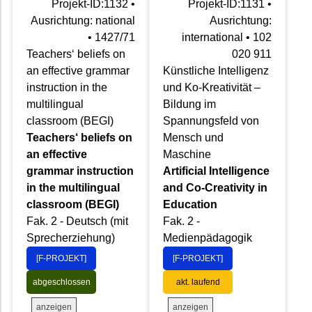
Projekt-ID:1132 •
Projekt-ID:1131 •
Ausrichtung: national
Ausrichtung:
• 1427/71
international • 102
Teachers‘ beliefs on
020 911
an effective grammar
Künstliche Intelligenz
instruction in the
und Ko-Kreativität –
multilingual
Bildung im
classroom (BEGI)
Spannungsfeld von
Teachers‘ beliefs on
Mensch und
an effective
Maschine
grammar instruction
Artificial Intelligence
in the multilingual
and Co-Creativity in
classroom (BEGI)
Education
Fak. 2 - Deutsch (mit
Fak. 2 -
Sprecherziehung)
Medienpädagogik
[F-PROJEKT]
[F-PROJEKT]
abgeschlossen
akt. laufend
anzeigen
anzeigen