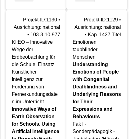
Projekt-ID:1130 •
Projekt-ID:1129 •
Ausrichtung: national
Ausrichtung: national
• 103-3-10-977
• Kap. 1427 Titel
KI:EO – Innovative
Emotionen
Wege der
taubblinder
Erdbeobachtung für
Menschen
die Schule. Einsatz
Understanding
Künstlicher
Emotions of People
Intelligenz zur
with Congenital
Förderung von
Deafblindness and
Fernerkundungsdate
Underlying Reasons
n im Unterricht
for Their
Innovative Ways of
Expressions and
Earth Observation
Behaviours
for Schools. Using
Fak I -
Artificial Intelligence
Sonderpädagogik -
to Promote Earth
Taubblinden-/Hörseh