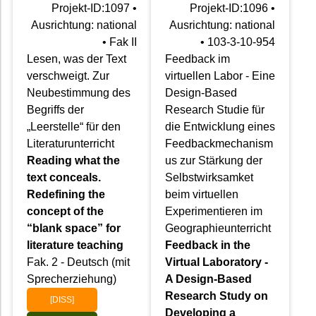
Projekt-ID:1097 •
Projekt-ID:1096 •
Ausrichtung: national
Ausrichtung: national
• Fak II
• 103-3-10-954
Lesen, was der Text
Feedback im
verschweigt. Zur
virtuellen Labor - Eine
Neubestimmung des
Design-Based
Begriffs der
Research Studie für
„Leerstelle“ für den
die Entwicklung eines
Literaturunterricht
Feedbackmechanism
Reading what the
us zur Stärkung der
text conceals.
Selbstwirksamket
Redefining the
beim virtuellen
concept of the
Experimentieren im
“blank space” for
Geographieunterricht
literature teaching
Feedback in the
Fak. 2 - Deutsch (mit
Virtual Laboratory -
Sprecherziehung)
A Design-Based
Research Study on
[DISS]
Developing a