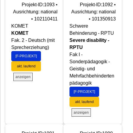
Projekt-ID:1093 •
Projekt-ID:1092 •
Ausrichtung: national
Ausrichtung: national
• 102110411
• 101350913
KOMET
Schwere
KOMET
Behinderung - RPTU
Fak. 2 - Deutsch (mit
Severe disability -
Sprecherziehung)
RPTU
Fak I -
[F-PROJEKT]
Sonderpädagogik -
akt. laufend
Geistig- und
Mehrfachbehinderten
anzeigen
pädagogik
[F-PROJEKT]
akt. laufend
anzeigen