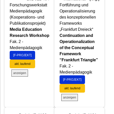
Forschungswerkstatt
Fortführung und
Medienpädagogik
Operationalisierung
(Kooperations- und
des konzeptionellen
Publikationsprojekt)
Frameworks
Media Education
„Frankfurt Dreieck“
Research Workshop
Continuation and
Fak. 2 -
Operationalization
Medienpädagogik
of the Conceptual
Framework
[F-PROJEKT]
“Frankfurt Triangle”
akt. laufend
Fak. 2 -
Medienpädagogik
anzeigen
[F-PROJEKT]
akt. laufend
anzeigen