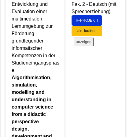
Entwicklung und
Fak. 2 - Deutsch (mit
Evaluation einer
Sprecherziehung)
multimedialen
[F-PROJEKT]
Lernumgebung zur
akt. laufend
Förderung
grundlegender
anzeigen
informatischer
Kompetenzen in der
Studieneingangsphas
e
Algorithmisation,
simulation,
modelling and
understanding in
computer science
from a didactic
perspective –
design,
development and