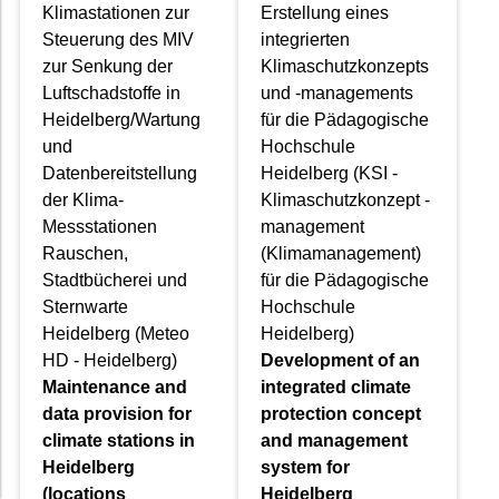
Klimastationen zur
Erstellung eines
Steuerung des MIV
integrierten
zur Senkung der
Klimaschutzkonzepts
Luftschadstoffe in
und -managements
Heidelberg/Wartung
für die Pädagogische
und
Hochschule
Datenbereitstellung
Heidelberg (KSI -
der Klima-
Klimaschutzkonzept -
Messstationen
management
Rauschen,
(Klimamanagement)
Stadtbücherei und
für die Pädagogische
Sternwarte
Hochschule
Heidelberg (Meteo
Heidelberg)
HD - Heidelberg)
Development of an
Maintenance and
integrated climate
data provision for
protection concept
climate stations in
and management
Heidelberg
system for
(locations
Heidelberg