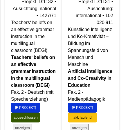
Projekt-ID:1132 •
Projekt-ID:1131 •
Ausrichtung: national
Ausrichtung:
• 1427/71
international • 102
Teachers‘ beliefs on
020 911
an effective grammar
Künstliche Intelligenz
instruction in the
und Ko-Kreativität –
multilingual
Bildung im
classroom (BEGI)
Spannungsfeld von
Teachers‘ beliefs on
Mensch und
an effective
Maschine
grammar instruction
Artificial Intelligence
in the multilingual
and Co-Creativity in
classroom (BEGI)
Education
Fak. 2 - Deutsch (mit
Fak. 2 -
Sprecherziehung)
Medienpädagogik
[F-PROJEKT]
[F-PROJEKT]
abgeschlossen
akt. laufend
anzeigen
anzeigen