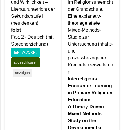
und Wirklichkeit –
im Religionsunterricht
Literaturunterricht der
der Grundschule.
Sekundarstufe I
Eine explanativ-
(neu denken)
theoriegeleitete
folgt
Mixed-Methods-
Fak. 2 - Deutsch (mit
Studie zur
Sprecherziehung)
Untersuchung inhalts-
und
[ENTW.VORH.]
prozessbezogener
abgeschlossen
Kompetenzerweiterun
g
anzeigen
Interreligious
Encounter Learning
in Primary Religious
Education:
A Theory-Driven
Mixed-Methods
Study on the
Development of