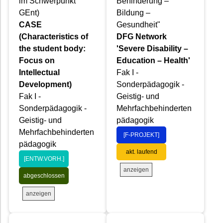
im Schwerpunkt
Behinderung –
GEnt)
Bildung –
CASE
Gesundheit"
(Characteristics of
DFG Network
the student body:
'Severe Disability –
Focus on
Education – Health'
Intellectual
Fak I -
Development)
Sonderpädagogik -
Fak I -
Geistig- und
Sonderpädagogik -
Mehrfachbehinderten
Geistig- und
pädagogik
Mehrfachbehinderten
[F-PROJEKT]
pädagogik
akt. laufend
[ENTW.VORH.]
anzeigen
abgeschlossen
anzeigen