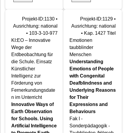
Projekt-ID:1130 •
Projekt-ID:1129 •
Ausrichtung: national
Ausrichtung: national
• 103-3-10-977
• Kap. 1427 Titel
KI:EO – Innovative
Emotionen
Wege der
taubblinder
Erdbeobachtung für
Menschen
die Schule. Einsatz
Understanding
Künstlicher
Emotions of People
Intelligenz zur
with Congenital
Förderung von
Deafblindness and
Fernerkundungsdate
Underlying Reasons
n im Unterricht
for Their
Innovative Ways of
Expressions and
Earth Observation
Behaviours
for Schools. Using
Fak I -
Artificial Intelligence
Sonderpädagogik -
to Promote Earth
Taubblinden-/Hörseh