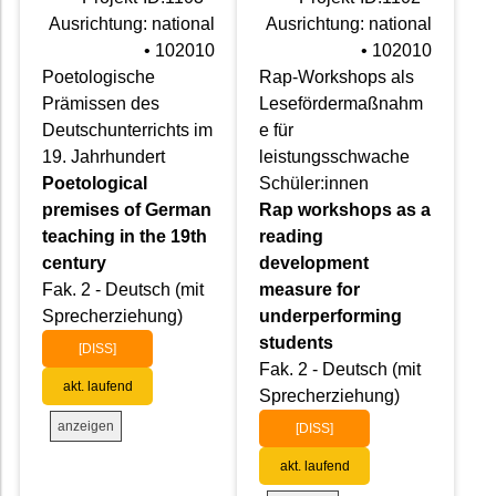
Ausrichtung: national
Ausrichtung: national
• 102010
• 102010
Poetologische
Rap-Workshops als
Prämissen des
Lesefördermaßnahm
Deutschunterrichts im
e für
19. Jahrhundert
leistungsschwache
Poetological
Schüler:innen
premises of German
Rap workshops as a
teaching in the 19th
reading
century
development
Fak. 2 - Deutsch (mit
measure for
Sprecherziehung)
underperforming
students
[DISS]
Fak. 2 - Deutsch (mit
akt. laufend
Sprecherziehung)
anzeigen
[DISS]
akt. laufend