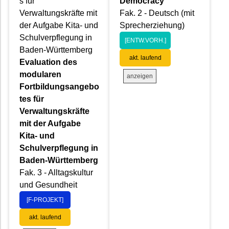
s für
Democracy
Verwaltungskräfte mit
Fak. 2 - Deutsch (mit
der Aufgabe Kita- und
Sprecherziehung)
Schulverpflegung in
[ENTW.VORH.]
Baden-Württemberg
akt. laufend
Evaluation des
modularen
anzeigen
Fortbildungsangebo
tes für
Verwaltungskräfte
mit der Aufgabe
Kita- und
Schulverpflegung in
Baden-Württemberg
Fak. 3 - Alltagskultur
und Gesundheit
[F-PROJEKT]
akt. laufend