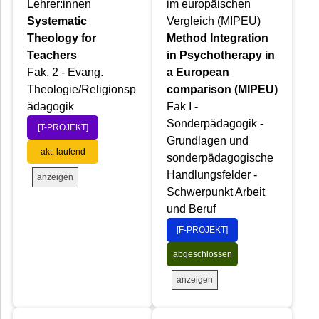
Lehrer:innen
im europäischen
Systematic
Vergleich (MIPEU)
Theology for
Method Integration
Teachers
in Psychotherapy in
Fak. 2 - Evang.
a European
Theologie/Religionsp
comparison (MIPEU)
ädagogik
Fak I -
Sonderpädagogik -
[T-PROJEKT]
Grundlagen und
akt. laufend
sonderpädagogische
Handlungsfelder -
anzeigen
Schwerpunkt Arbeit
und Beruf
[F-PROJEKT]
abgeschlossen
anzeigen