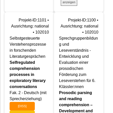
anzeigen
Projekt-ID:1101 •
Projekt-ID:1100 •
Ausrichtung: national
Ausrichtung: national
• 102010
• 102010
Selbstgesteuerte
Sprechgruppenbildun
Verstehensprozesse
g und
in forschenden
Leseverständnis -
Literaturgesprächen
Entwicklung und
Selfregulated
Evaluation einer
comprehension
prosodischen
processes in
Förderung zum
exploratory literary
Leseverstehen für 6.
conversations
Klässler:nnen
Fak. 2 - Deutsch (mit
Prosodic parsing
Sprecherziehung)
and reading
comprehension –
[DISS]
Development and