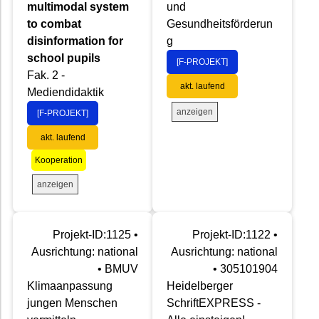
multimodal system
und
to combat
Gesundheitsförderun
disinformation for
g
school pupils
[F-PROJEKT]
Fak. 2 -
akt. laufend
Mediendidaktik
anzeigen
[F-PROJEKT]
akt. laufend
Kooperation
anzeigen
Projekt-ID:1125 •
Projekt-ID:1122 •
Ausrichtung: national
Ausrichtung: national
• BMUV
• 305101904
Klimaanpassung
Heidelberger
jungen Menschen
SchriftEXPRESS -