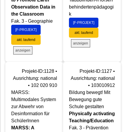
Observation Data in
behindertenpädagogi
the Classroom
k
Fak. 3 - Geographie
[F-PROJEKT]
[F-PROJEKT]
akt. laufend
akt. laufend
anzeigen
anzeigen
Projekt-ID:1128 •
Projekt-ID:1127 •
Ausrichtung: national
Ausrichtung: national
• 102 020 910
• 103010912
MARSS:
Bildung bewegt! Mit
Multimodales System
Bewegung gute
zur Abwehr von
Schule gestalten
Desinformation für
Physically activating
SchülerInnen
Teaching/Education
MARSS: A
Fak. 3 - Prävention