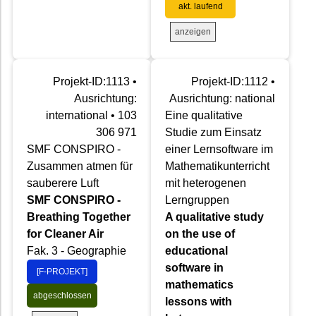
akt. laufend
anzeigen
Projekt-ID:1113 •
Projekt-ID:1112 •
Ausrichtung:
Ausrichtung: national
international • 103
Eine qualitative
306 971
Studie zum Einsatz
SMF CONSPIRO -
einer Lernsoftware im
Zusammen atmen für
Mathematikunterricht
sauberere Luft
mit heterogenen
SMF CONSPIRO -
Lerngruppen
Breathing Together
A qualitative study
for Cleaner Air
on the use of
Fak. 3 - Geographie
educational
software in
[F-PROJEKT]
mathematics
abgeschlossen
lessons with