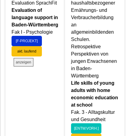
Evaluation SprachFit
haushaltsbezogener
Evaluation of
Ernährungs- und
language support in
Verbraucherbildung
Baden-Württemberg
an
Fak I - Psychologie
allgemeinbildenden
Schulen.
[F-PROJEKT]
Retrospektive
akt. laufend
Perspektiven von
jungen Erwachsenen
anzeigen
in Baden-
Württemberg
Life skills of young
adults with home
economic education
at school
Fak. 3 - Alltagskultur
und Gesundheit
[ENTW.VORH.]