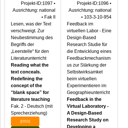
Projekt-ID:1097 •
Projekt-ID:1096 •
Ausrichtung: national
Ausrichtung: national
• Fak II
• 103-3-10-954
Lesen, was der Text
Feedback im
verschweigt. Zur
virtuellen Labor - Eine
Neubestimmung des
Design-Based
Begriffs der
Research Studie für
„Leerstelle“ für den
die Entwicklung eines
Literaturunterricht
Feedbackmechanism
Reading what the
us zur Stärkung der
text conceals.
Selbstwirksamket
Redefining the
beim virtuellen
concept of the
Experimentieren im
“blank space” for
Geographieunterricht
literature teaching
Feedback in the
Fak. 2 - Deutsch (mit
Virtual Laboratory -
Sprecherziehung)
A Design-Based
Research Study on
[DISS]
Developing a