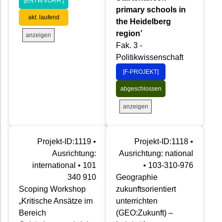
[ENTW.VORH.]
primary schools in
akt. laufend
the Heidelberg
region’
anzeigen
Fak. 3 -
Politikwissenschaft
[F-PROJEKT]
abgeschlossen
anzeigen
Projekt-ID:1119 •
Projekt-ID:1118 •
Ausrichtung:
Ausrichtung: national
international • 101
• 103-310-976
340 910
Geographie
Scoping Workshop
zukunftsorientiert
„Kritische Ansätze im
unterrichten
Bereich
(GEO:Zukunft) –