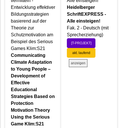
vermitteln -
Alle einsteigen!
Entwicklung effektiver
Heidelberger
Bildungsstrategien
SchriftEXPRESS -
basierend auf der
Alle einsteigen!
Theorie zur
Fak. 2 - Deutsch (mit
Schutzmotivation am
Sprecherziehung)
Beispiel des Serious
[T-PROJEKT]
Games Klim:S21
akt. laufend
Communicating
Climate Adaptation
anzeigen
to Young People –
Development of
Effective
Educational
Strategies Based on
Protection
Motivation Theory
Using the Serious
Game Klim:S21