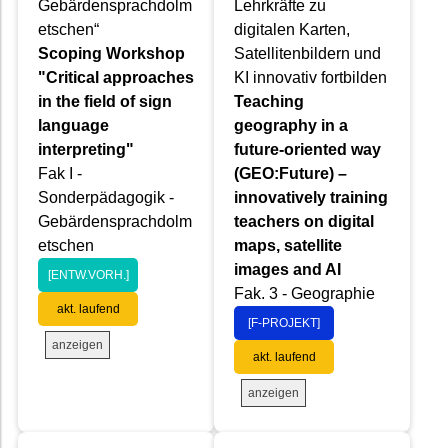
Gebärdensprachdolm
Lehrkräfte zu
etschen“
digitalen Karten,
Scoping Workshop
Satellitenbildern und
"Critical approaches
KI innovativ fortbilden
in the field of sign
Teaching
language
geography in a
interpreting"
future-oriented way
Fak I -
(GEO:Future) –
Sonderpädagogik -
innovatively training
Gebärdensprachdolm
teachers on digital
etschen
maps, satellite
images and AI
[ENTW.VORH.]
Fak. 3 - Geographie
akt. laufend
[F-PROJEKT]
anzeigen
akt. laufend
anzeigen