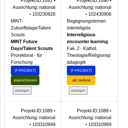
Projekt-ID:1091 •
Projekt-ID:1090 •
Ausrichtung: national
Ausrichtung: national
• 103230926
• 102430906
MINT-
Begegnungslernen
Zukunftstage/Talent
interreligiös
Scouts
Interreligious
MINT Future
encounter learning
Days/Talent Scouts
Fak. 2 - Kathol.
Prorektorat - für
Theologie/Religionsp
Forschung
ädagogik
[F-PROJEKT]
[F-PROJEKT]
abgeschlossen
akt. laufend
anzeigen
anzeigen
Projekt-ID:1089 •
Projekt-ID:1088 •
Ausrichtung: national
Ausrichtung: national
• 103310949
• 103310969