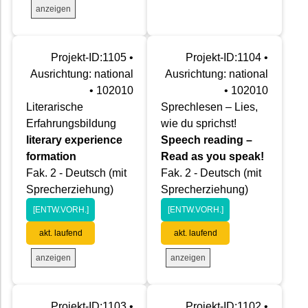
anzeigen
Projekt-ID:1105 •
Projekt-ID:1104 •
Ausrichtung: national
Ausrichtung: national
• 102010
• 102010
Literarische
Sprechlesen – Lies,
Erfahrungsbildung
wie du sprichst!
literary experience
Speech reading –
formation
Read as you speak!
Fak. 2 - Deutsch (mit
Fak. 2 - Deutsch (mit
Sprecherziehung)
Sprecherziehung)
[ENTW.VORH.]
[ENTW.VORH.]
akt. laufend
akt. laufend
anzeigen
anzeigen
Projekt-ID:1103 •
Projekt-ID:1102 •