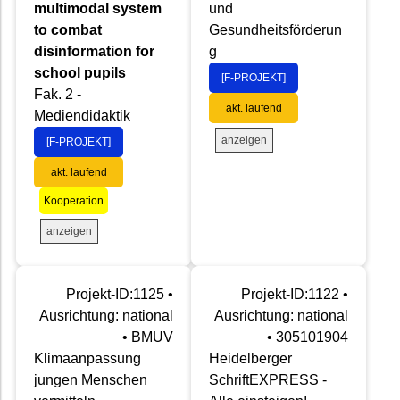
multimodal system
und
to combat
Gesundheitsförderun
disinformation for
g
school pupils
[F-PROJEKT]
Fak. 2 -
akt. laufend
Mediendidaktik
anzeigen
[F-PROJEKT]
akt. laufend
Kooperation
anzeigen
Projekt-ID:1125 •
Projekt-ID:1122 •
Ausrichtung: national
Ausrichtung: national
• BMUV
• 305101904
Klimaanpassung
Heidelberger
jungen Menschen
SchriftEXPRESS -