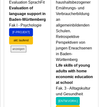
Evaluation SprachFit
haushaltsbezogener
Evaluation of
Ernährungs- und
language support in
Verbraucherbildung
Baden-Württemberg
an
Fak I - Psychologie
allgemeinbildenden
Schulen.
[F-PROJEKT]
Retrospektive
akt. laufend
Perspektiven von
jungen Erwachsenen
anzeigen
in Baden-
Württemberg
Life skills of young
adults with home
economic education
at school
Fak. 3 - Alltagskultur
und Gesundheit
[ENTW.VORH.]