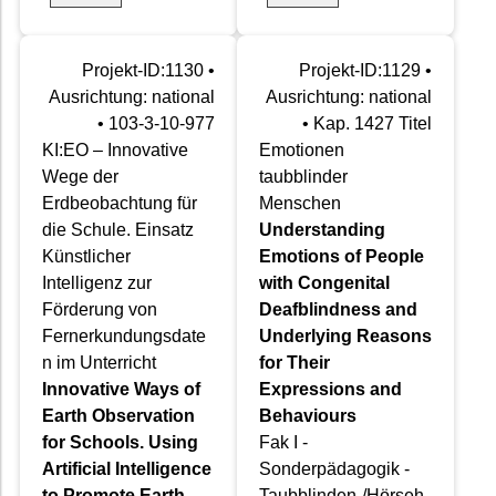
Projekt-ID:1130 •
Projekt-ID:1129 •
Ausrichtung: national
Ausrichtung: national
• 103-3-10-977
• Kap. 1427 Titel
KI:EO – Innovative
Emotionen
Wege der
taubblinder
Erdbeobachtung für
Menschen
die Schule. Einsatz
Understanding
Künstlicher
Emotions of People
Intelligenz zur
with Congenital
Förderung von
Deafblindness and
Fernerkundungsdate
Underlying Reasons
n im Unterricht
for Their
Innovative Ways of
Expressions and
Earth Observation
Behaviours
for Schools. Using
Fak I -
Artificial Intelligence
Sonderpädagogik -
to Promote Earth
Taubblinden-/Hörseh