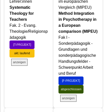
Lehrer:innen
im europäischen
Systematic
Vergleich (MIPEU)
Theology for
Method Integration
Teachers
in Psychotherapy in
Fak. 2 - Evang.
a European
Theologie/Religionsp
comparison (MIPEU)
ädagogik
Fak I -
Sonderpädagogik -
[T-PROJEKT]
Grundlagen und
akt. laufend
sonderpädagogische
Handlungsfelder -
anzeigen
Schwerpunkt Arbeit
und Beruf
[F-PROJEKT]
abgeschlossen
anzeigen