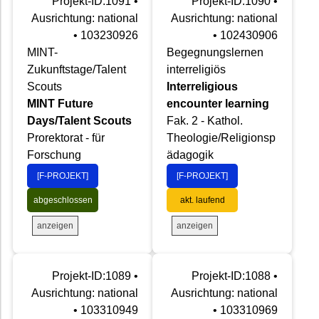
Projekt-ID:1091 •
Projekt-ID:1090 •
Ausrichtung: national
Ausrichtung: national
• 103230926
• 102430906
MINT-
Begegnungslernen
Zukunftstage/Talent
interreligiös
Scouts
Interreligious
MINT Future
encounter learning
Days/Talent Scouts
Fak. 2 - Kathol.
Prorektorat - für
Theologie/Religionsp
Forschung
ädagogik
[F-PROJEKT]
[F-PROJEKT]
abgeschlossen
akt. laufend
anzeigen
anzeigen
Projekt-ID:1089 •
Projekt-ID:1088 •
Ausrichtung: national
Ausrichtung: national
• 103310949
• 103310969