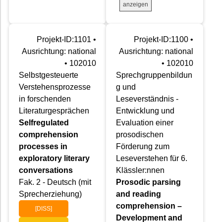
anzeigen
Projekt-ID:1101 •
Projekt-ID:1100 •
Ausrichtung: national
Ausrichtung: national
• 102010
• 102010
Selbstgesteuerte
Sprechgruppenbildun
Verstehensprozesse
g und
in forschenden
Leseverständnis -
Literaturgesprächen
Entwicklung und
Selfregulated
Evaluation einer
comprehension
prosodischen
processes in
Förderung zum
exploratory literary
Leseverstehen für 6.
conversations
Klässler:nnen
Fak. 2 - Deutsch (mit
Prosodic parsing
Sprecherziehung)
and reading
comprehension –
[DISS]
Development and