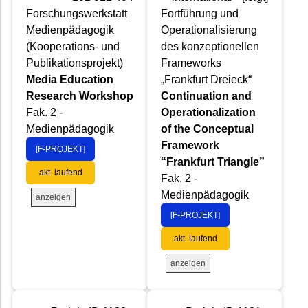
Forschungswerkstatt
Fortführung und
Medienpädagogik
Operationalisierung
(Kooperations- und
des konzeptionellen
Publikationsprojekt)
Frameworks
Media Education
„Frankfurt Dreieck“
Research Workshop
Continuation and
Fak. 2 -
Operationalization
Medienpädagogik
of the Conceptual
Framework
[F-PROJEKT]
“Frankfurt Triangle”
akt. laufend
Fak. 2 -
Medienpädagogik
anzeigen
[F-PROJEKT]
akt. laufend
anzeigen