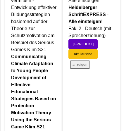
vermitteln -
Alle einsteigen!
Entwicklung effektiver
Heidelberger
Bildungsstrategien
SchriftEXPRESS -
basierend auf der
Alle einsteigen!
Theorie zur
Fak. 2 - Deutsch (mit
Schutzmotivation am
Sprecherziehung)
Beispiel des Serious
[T-PROJEKT]
Games Klim:S21
akt. laufend
Communicating
Climate Adaptation
anzeigen
to Young People –
Development of
Effective
Educational
Strategies Based on
Protection
Motivation Theory
Using the Serious
Game Klim:S21