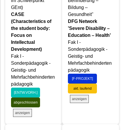
im Schwerpunkt
Behinderung –
GEnt)
Bildung –
CASE
Gesundheit"
(Characteristics of
DFG Network
the student body:
'Severe Disability –
Focus on
Education – Health'
Intellectual
Fak I -
Development)
Sonderpädagogik -
Fak I -
Geistig- und
Sonderpädagogik -
Mehrfachbehinderten
Geistig- und
pädagogik
Mehrfachbehinderten
[F-PROJEKT]
pädagogik
akt. laufend
[ENTW.VORH.]
anzeigen
abgeschlossen
anzeigen