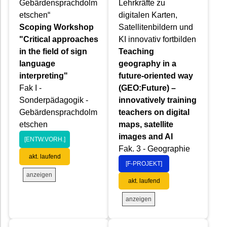
Gebärdensprachdolm
Lehrkräfte zu
etschen“
digitalen Karten,
Scoping Workshop
Satellitenbildern und
"Critical approaches
KI innovativ fortbilden
in the field of sign
Teaching
language
geography in a
interpreting"
future-oriented way
Fak I -
(GEO:Future) –
Sonderpädagogik -
innovatively training
Gebärdensprachdolm
teachers on digital
etschen
maps, satellite
images and AI
[ENTW.VORH.]
Fak. 3 - Geographie
akt. laufend
[F-PROJEKT]
anzeigen
akt. laufend
anzeigen