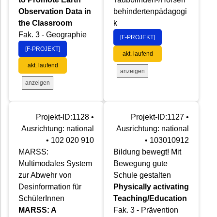
Observation Data in
behindertenpädagogi
the Classroom
k
Fak. 3 - Geographie
[F-PROJEKT]
[F-PROJEKT]
akt. laufend
akt. laufend
anzeigen
anzeigen
Projekt-ID:1128 •
Projekt-ID:1127 •
Ausrichtung: national
Ausrichtung: national
• 102 020 910
• 103010912
MARSS:
Bildung bewegt! Mit
Multimodales System
Bewegung gute
zur Abwehr von
Schule gestalten
Desinformation für
Physically activating
SchülerInnen
Teaching/Education
MARSS: A
Fak. 3 - Prävention