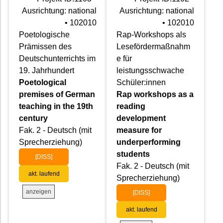
Ausrichtung: national
Ausrichtung: national
• 102010
• 102010
Poetologische
Rap-Workshops als
Prämissen des
Lesefördermaßnahm
Deutschunterrichts im
e für
19. Jahrhundert
leistungsschwache
Poetological
Schüler:innen
premises of German
Rap workshops as a
teaching in the 19th
reading
century
development
Fak. 2 - Deutsch (mit
measure for
Sprecherziehung)
underperforming
students
[DISS]
Fak. 2 - Deutsch (mit
akt. laufend
Sprecherziehung)
anzeigen
[DISS]
akt. laufend