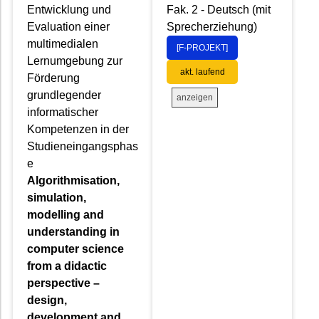
Entwicklung und
Fak. 2 - Deutsch (mit
Evaluation einer
Sprecherziehung)
multimedialen
[F-PROJEKT]
Lernumgebung zur
akt. laufend
Förderung
grundlegender
anzeigen
informatischer
Kompetenzen in der
Studieneingangsphas
e
Algorithmisation,
simulation,
modelling and
understanding in
computer science
from a didactic
perspective –
design,
development and