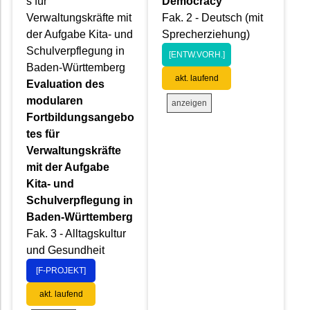
s für
Democracy
Verwaltungskräfte mit
Fak. 2 - Deutsch (mit
der Aufgabe Kita- und
Sprecherziehung)
Schulverpflegung in
[ENTW.VORH.]
Baden-Württemberg
akt. laufend
Evaluation des
modularen
anzeigen
Fortbildungsangebo
tes für
Verwaltungskräfte
mit der Aufgabe
Kita- und
Schulverpflegung in
Baden-Württemberg
Fak. 3 - Alltagskultur
und Gesundheit
[F-PROJEKT]
akt. laufend