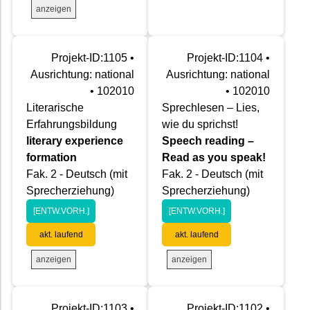
anzeigen
Projekt-ID:1105 •
Projekt-ID:1104 •
Ausrichtung: national
Ausrichtung: national
• 102010
• 102010
Literarische
Sprechlesen – Lies,
Erfahrungsbildung
wie du sprichst!
literary experience
Speech reading –
formation
Read as you speak!
Fak. 2 - Deutsch (mit
Fak. 2 - Deutsch (mit
Sprecherziehung)
Sprecherziehung)
[ENTW.VORH.]
[ENTW.VORH.]
akt. laufend
akt. laufend
anzeigen
anzeigen
Projekt-ID:1103 •
Projekt-ID:1102 •