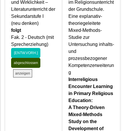
und Wirklichkeit –
im Religionsunterricht
Literaturunterricht der
der Grundschule.
Sekundarstufe I
Eine explanativ-
(neu denken)
theoriegeleitete
folgt
Mixed-Methods-
Fak. 2 - Deutsch (mit
Studie zur
Sprecherziehung)
Untersuchung inhalts-
und
[ENTW.VORH.]
prozessbezogener
abgeschlossen
Kompetenzerweiterun
g
anzeigen
Interreligious
Encounter Learning
in Primary Religious
Education:
A Theory-Driven
Mixed-Methods
Study on the
Development of