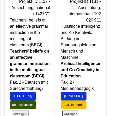
Projekt-ID:1132 •
Projekt-ID:1131 •
Ausrichtung: national
Ausrichtung:
• 1427/71
international • 102
Teachers‘ beliefs on
020 911
an effective grammar
Künstliche Intelligenz
instruction in the
und Ko-Kreativität –
multilingual
Bildung im
classroom (BEGI)
Spannungsfeld von
Teachers‘ beliefs on
Mensch und
an effective
Maschine
grammar instruction
Artificial Intelligence
in the multilingual
and Co-Creativity in
classroom (BEGI)
Education
Fak. 2 - Deutsch (mit
Fak. 2 -
Sprecherziehung)
Medienpädagogik
[F-PROJEKT]
[F-PROJEKT]
abgeschlossen
akt. laufend
anzeigen
anzeigen