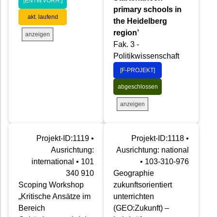
[ENTW.VORH.]
primary schools in
akt. laufend
the Heidelberg
region’
anzeigen
Fak. 3 -
Politikwissenschaft
[F-PROJEKT]
abgeschlossen
anzeigen
Projekt-ID:1119 •
Projekt-ID:1118 •
Ausrichtung:
Ausrichtung: national
international • 101
• 103-310-976
340 910
Geographie
Scoping Workshop
zukunftsorientiert
„Kritische Ansätze im
unterrichten
Bereich
(GEO:Zukunft) –