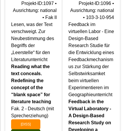
Projekt-ID:1097 •
Projekt-ID:1096 •
Ausrichtung: national
Ausrichtung: national
• Fak II
• 103-3-10-954
Lesen, was der Text
Feedback im
verschweigt. Zur
virtuellen Labor - Eine
Neubestimmung des
Design-Based
Begriffs der
Research Studie für
„Leerstelle“ für den
die Entwicklung eines
Literaturunterricht
Feedbackmechanism
Reading what the
us zur Stärkung der
text conceals.
Selbstwirksamket
Redefining the
beim virtuellen
concept of the
Experimentieren im
“blank space” for
Geographieunterricht
literature teaching
Feedback in the
Fak. 2 - Deutsch (mit
Virtual Laboratory -
Sprecherziehung)
A Design-Based
Research Study on
[DISS]
Developing a