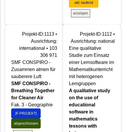
akt. laufend
anzeigen
Projekt-ID:1113 •
Projekt-ID:1112 •
Ausrichtung:
Ausrichtung: national
international • 103
Eine qualitative
306 971
Studie zum Einsatz
SMF CONSPIRO -
einer Lernsoftware im
Zusammen atmen für
Mathematikunterricht
sauberere Luft
mit heterogenen
SMF CONSPIRO -
Lerngruppen
Breathing Together
A qualitative study
for Cleaner Air
on the use of
Fak. 3 - Geographie
educational
software in
[F-PROJEKT]
mathematics
abgeschlossen
lessons with