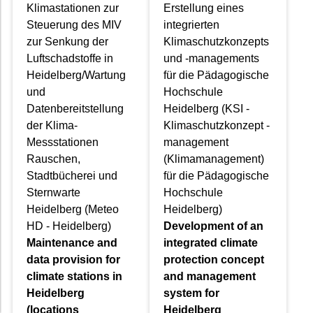
Klimastationen zur
Erstellung eines
Steuerung des MIV
integrierten
zur Senkung der
Klimaschutzkonzepts
Luftschadstoffe in
und -managements
Heidelberg/Wartung
für die Pädagogische
und
Hochschule
Datenbereitstellung
Heidelberg (KSI -
der Klima-
Klimaschutzkonzept -
Messstationen
management
Rauschen,
(Klimamanagement)
Stadtbücherei und
für die Pädagogische
Sternwarte
Hochschule
Heidelberg (Meteo
Heidelberg)
HD - Heidelberg)
Development of an
Maintenance and
integrated climate
data provision for
protection concept
climate stations in
and management
Heidelberg
system for
(locations
Heidelberg