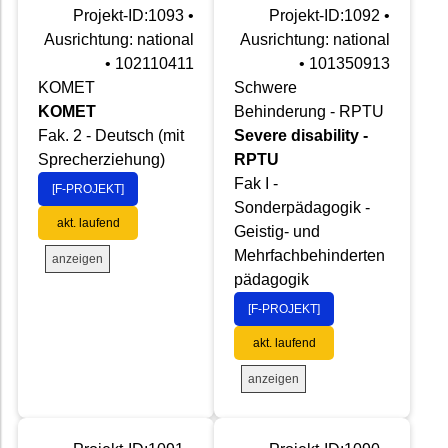
Projekt-ID:1093 •
Projekt-ID:1092 •
Ausrichtung: national
Ausrichtung: national
• 102110411
• 101350913
KOMET
Schwere
KOMET
Behinderung - RPTU
Fak. 2 - Deutsch (mit
Severe disability -
Sprecherziehung)
RPTU
Fak I -
[F-PROJEKT]
Sonderpädagogik -
akt. laufend
Geistig- und
Mehrfachbehinderten
anzeigen
pädagogik
[F-PROJEKT]
akt. laufend
anzeigen