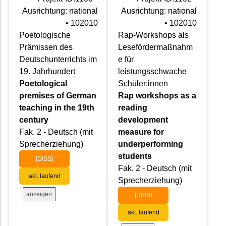
Ausrichtung: national
Ausrichtung: national
• 102010
• 102010
Poetologische
Rap-Workshops als
Prämissen des
Lesefördermaßnahm
Deutschunterrichts im
e für
19. Jahrhundert
leistungsschwache
Poetological
Schüler:innen
premises of German
Rap workshops as a
teaching in the 19th
reading
century
development
Fak. 2 - Deutsch (mit
measure for
Sprecherziehung)
underperforming
students
[DISS]
Fak. 2 - Deutsch (mit
akt. laufend
Sprecherziehung)
anzeigen
[DISS]
akt. laufend