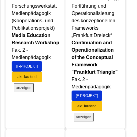
Forschungswerkstatt
Fortführung und
Medienpädagogik
Operationalisierung
(Kooperations- und
des konzeptionellen
Publikationsprojekt)
Frameworks
Media Education
„Frankfurt Dreieck“
Research Workshop
Continuation and
Fak. 2 -
Operationalization
Medienpädagogik
of the Conceptual
Framework
[F-PROJEKT]
“Frankfurt Triangle”
akt. laufend
Fak. 2 -
Medienpädagogik
anzeigen
[F-PROJEKT]
akt. laufend
anzeigen