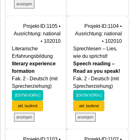
anzeigen
Projekt-ID:1105 •
Projekt-ID:1104 •
Ausrichtung: national
Ausrichtung: national
• 102010
• 102010
Literarische
Sprechlesen – Lies,
Erfahrungsbildung
wie du sprichst!
literary experience
Speech reading –
formation
Read as you speak!
Fak. 2 - Deutsch (mit
Fak. 2 - Deutsch (mit
Sprecherziehung)
Sprecherziehung)
[ENTW.VORH.]
[ENTW.VORH.]
akt. laufend
akt. laufend
anzeigen
anzeigen
Projekt-ID:1103 •
Projekt-ID:1102 •