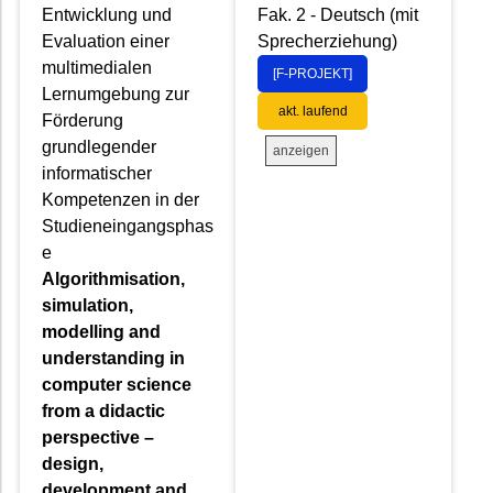
Entwicklung und
Fak. 2 - Deutsch (mit
Evaluation einer
Sprecherziehung)
multimedialen
[F-PROJEKT]
Lernumgebung zur
akt. laufend
Förderung
grundlegender
anzeigen
informatischer
Kompetenzen in der
Studieneingangsphas
e
Algorithmisation,
simulation,
modelling and
understanding in
computer science
from a didactic
perspective –
design,
development and