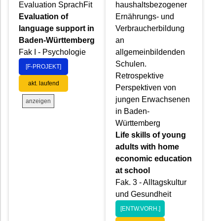
Evaluation SprachFit
haushaltsbezogener
Evaluation of
Ernährungs- und
language support in
Verbraucherbildung
Baden-Württemberg
an
Fak I - Psychologie
allgemeinbildenden
Schulen.
[F-PROJEKT]
Retrospektive
akt. laufend
Perspektiven von
jungen Erwachsenen
anzeigen
in Baden-
Württemberg
Life skills of young
adults with home
economic education
at school
Fak. 3 - Alltagskultur
und Gesundheit
[ENTW.VORH.]