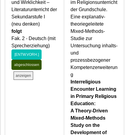
und Wirklichkeit –
im Religionsunterricht
Literaturunterricht der
der Grundschule.
Sekundarstufe I
Eine explanativ-
(neu denken)
theoriegeleitete
folgt
Mixed-Methods-
Fak. 2 - Deutsch (mit
Studie zur
Sprecherziehung)
Untersuchung inhalts-
und
[ENTW.VORH.]
prozessbezogener
abgeschlossen
Kompetenzerweiterun
g
anzeigen
Interreligious
Encounter Learning
in Primary Religious
Education:
A Theory-Driven
Mixed-Methods
Study on the
Development of