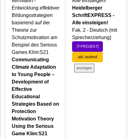
vermitteln -
Alle einsteigen!
Entwicklung effektiver
Heidelberger
Bildungsstrategien
SchriftEXPRESS -
basierend auf der
Alle einsteigen!
Theorie zur
Fak. 2 - Deutsch (mit
Schutzmotivation am
Sprecherziehung)
Beispiel des Serious
[T-PROJEKT]
Games Klim:S21
akt. laufend
Communicating
Climate Adaptation
anzeigen
to Young People –
Development of
Effective
Educational
Strategies Based on
Protection
Motivation Theory
Using the Serious
Game Klim:S21