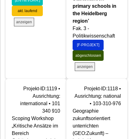
[ENTW.VORH.]
primary schools in
akt. laufend
the Heidelberg
region’
anzeigen
Fak. 3 -
Politikwissenschaft
[F-PROJEKT]
abgeschlossen
anzeigen
Projekt-ID:1119 •
Projekt-ID:1118 •
Ausrichtung:
Ausrichtung: national
international • 101
• 103-310-976
340 910
Geographie
Scoping Workshop
zukunftsorientiert
„Kritische Ansätze im
unterrichten
Bereich
(GEO:Zukunft) –