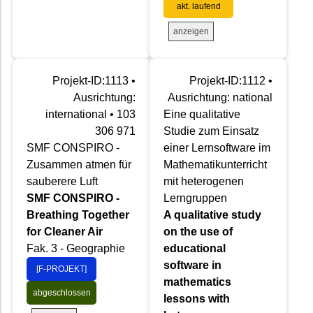
akt. laufend
anzeigen
Projekt-ID:1113 •
Projekt-ID:1112 •
Ausrichtung:
Ausrichtung: national
international • 103
Eine qualitative
306 971
Studie zum Einsatz
SMF CONSPIRO -
einer Lernsoftware im
Zusammen atmen für
Mathematikunterricht
sauberere Luft
mit heterogenen
SMF CONSPIRO -
Lerngruppen
Breathing Together
A qualitative study
for Cleaner Air
on the use of
Fak. 3 - Geographie
educational
software in
[F-PROJEKT]
mathematics
abgeschlossen
lessons with