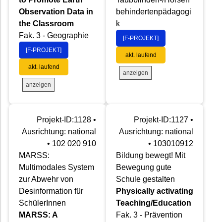
Observation Data in
behindertenpädagogi
the Classroom
k
Fak. 3 - Geographie
[F-PROJEKT]
[F-PROJEKT]
akt. laufend
akt. laufend
anzeigen
anzeigen
Projekt-ID:1128 •
Projekt-ID:1127 •
Ausrichtung: national
Ausrichtung: national
• 102 020 910
• 103010912
MARSS:
Bildung bewegt! Mit
Multimodales System
Bewegung gute
zur Abwehr von
Schule gestalten
Desinformation für
Physically activating
SchülerInnen
Teaching/Education
MARSS: A
Fak. 3 - Prävention