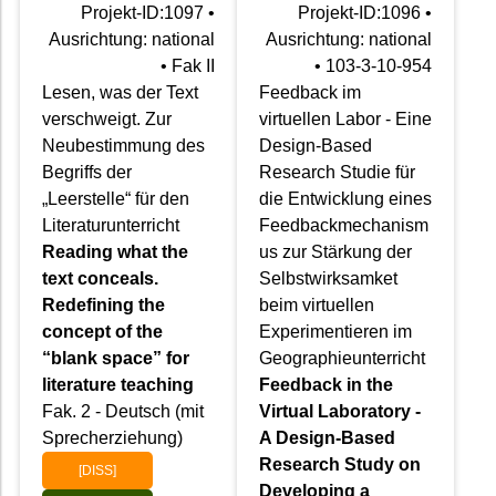
Projekt-ID:1097 •
Projekt-ID:1096 •
Ausrichtung: national
Ausrichtung: national
• Fak II
• 103-3-10-954
Lesen, was der Text
Feedback im
verschweigt. Zur
virtuellen Labor - Eine
Neubestimmung des
Design-Based
Begriffs der
Research Studie für
„Leerstelle“ für den
die Entwicklung eines
Literaturunterricht
Feedbackmechanism
Reading what the
us zur Stärkung der
text conceals.
Selbstwirksamket
Redefining the
beim virtuellen
concept of the
Experimentieren im
“blank space” for
Geographieunterricht
literature teaching
Feedback in the
Fak. 2 - Deutsch (mit
Virtual Laboratory -
Sprecherziehung)
A Design-Based
Research Study on
[DISS]
Developing a