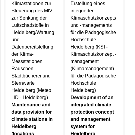
Klimastationen zur
Erstellung eines
Steuerung des MIV
integrierten
zur Senkung der
Klimaschutzkonzepts
Luftschadstoffe in
und -managements
Heidelberg/Wartung
für die Pädagogische
und
Hochschule
Datenbereitstellung
Heidelberg (KSI -
der Klima-
Klimaschutzkonzept -
Messstationen
management
Rauschen,
(Klimamanagement)
Stadtbücherei und
für die Pädagogische
Sternwarte
Hochschule
Heidelberg (Meteo
Heidelberg)
HD - Heidelberg)
Development of an
Maintenance and
integrated climate
data provision for
protection concept
climate stations in
and management
Heidelberg
system for
(locations
Heidelberg