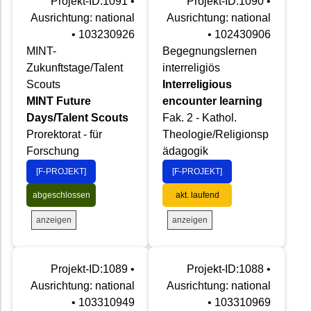
Projekt-ID:1091 •
Projekt-ID:1090 •
Ausrichtung: national
Ausrichtung: national
• 103230926
• 102430906
MINT-
Begegnungslernen
Zukunftstage/Talent
interreligiös
Scouts
Interreligious
MINT Future
encounter learning
Days/Talent Scouts
Fak. 2 - Kathol.
Prorektorat - für
Theologie/Religionsp
Forschung
ädagogik
[F-PROJEKT]
[F-PROJEKT]
abgeschlossen
akt. laufend
anzeigen
anzeigen
Projekt-ID:1089 •
Projekt-ID:1088 •
Ausrichtung: national
Ausrichtung: national
• 103310949
• 103310969