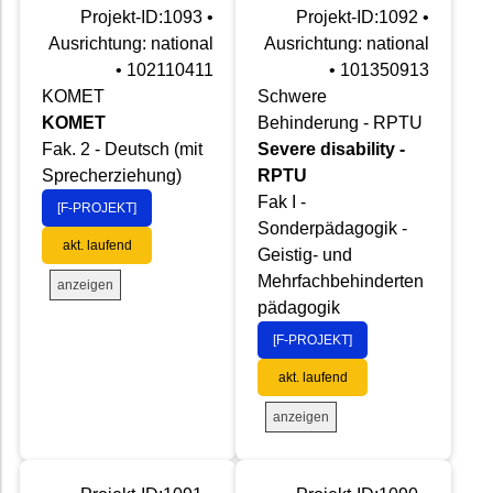
Projekt-ID:1093 •
Projekt-ID:1092 •
Ausrichtung: national
Ausrichtung: national
• 102110411
• 101350913
KOMET
Schwere
KOMET
Behinderung - RPTU
Fak. 2 - Deutsch (mit
Severe disability -
Sprecherziehung)
RPTU
Fak I -
[F-PROJEKT]
Sonderpädagogik -
akt. laufend
Geistig- und
Mehrfachbehinderten
anzeigen
pädagogik
[F-PROJEKT]
akt. laufend
anzeigen