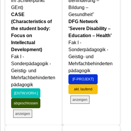
im Schwerpunkt
Behinderung –
GEnt)
Bildung –
CASE
Gesundheit"
(Characteristics of
DFG Network
the student body:
'Severe Disability –
Focus on
Education – Health'
Intellectual
Fak I -
Development)
Sonderpädagogik -
Fak I -
Geistig- und
Sonderpädagogik -
Mehrfachbehinderten
Geistig- und
pädagogik
Mehrfachbehinderten
[F-PROJEKT]
pädagogik
akt. laufend
[ENTW.VORH.]
anzeigen
abgeschlossen
anzeigen