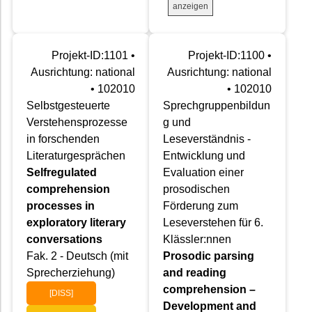
anzeigen
Projekt-ID:1101 •
Projekt-ID:1100 •
Ausrichtung: national
Ausrichtung: national
• 102010
• 102010
Selbstgesteuerte
Sprechgruppenbildun
Verstehensprozesse
g und
in forschenden
Leseverständnis -
Literaturgesprächen
Entwicklung und
Selfregulated
Evaluation einer
comprehension
prosodischen
processes in
Förderung zum
exploratory literary
Leseverstehen für 6.
conversations
Klässler:nnen
Fak. 2 - Deutsch (mit
Prosodic parsing
Sprecherziehung)
and reading
comprehension –
[DISS]
Development and