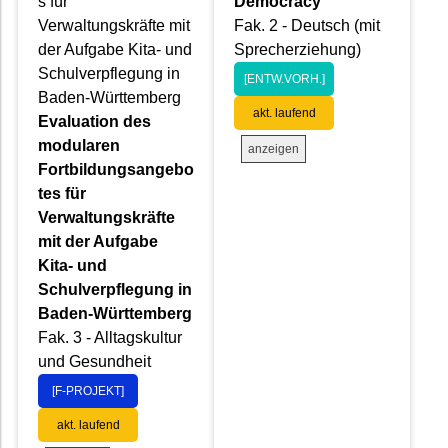
s für
Democracy
Verwaltungskräfte mit
Fak. 2 - Deutsch (mit
der Aufgabe Kita- und
Sprecherziehung)
Schulverpflegung in
[ENTW.VORH.]
Baden-Württemberg
akt. laufend
Evaluation des
modularen
anzeigen
Fortbildungsangebo
tes für
Verwaltungskräfte
mit der Aufgabe
Kita- und
Schulverpflegung in
Baden-Württemberg
Fak. 3 - Alltagskultur
und Gesundheit
[F-PROJEKT]
akt. laufend