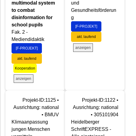
multimodal system
und
to combat
Gesundheitsförderun
disinformation for
g
school pupils
[F-PROJEKT]
Fak. 2 -
akt. laufend
Mediendidaktik
anzeigen
[F-PROJEKT]
akt. laufend
Kooperation
anzeigen
Projekt-ID:1125 •
Projekt-ID:1122 •
Ausrichtung: national
Ausrichtung: national
• BMUV
• 305101904
Klimaanpassung
Heidelberger
jungen Menschen
SchriftEXPRESS -