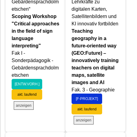
Gebärdensprachdolm
Lehrkräfte zu
etschen“
digitalen Karten,
Scoping Workshop
Satellitenbildern und
"Critical approaches
KI innovativ fortbilden
in the field of sign
Teaching
language
geography in a
interpreting"
future-oriented way
Fak I -
(GEO:Future) –
Sonderpädagogik -
innovatively training
Gebärdensprachdolm
teachers on digital
etschen
maps, satellite
images and AI
[ENTW.VORH.]
Fak. 3 - Geographie
akt. laufend
[F-PROJEKT]
anzeigen
akt. laufend
anzeigen