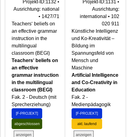
Projekt-ID:1132 •
Projekt-ID:1131 •
Ausrichtung: national
Ausrichtung:
• 1427/71
international • 102
Teachers‘ beliefs on
020 911
an effective grammar
Künstliche Intelligenz
instruction in the
und Ko-Kreativität –
multilingual
Bildung im
classroom (BEGI)
Spannungsfeld von
Teachers‘ beliefs on
Mensch und
an effective
Maschine
grammar instruction
Artificial Intelligence
in the multilingual
and Co-Creativity in
classroom (BEGI)
Education
Fak. 2 - Deutsch (mit
Fak. 2 -
Sprecherziehung)
Medienpädagogik
[F-PROJEKT]
[F-PROJEKT]
abgeschlossen
akt. laufend
anzeigen
anzeigen