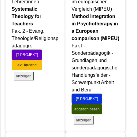
Lehrer:innen
im europäischen
Systematic
Vergleich (MIPEU)
Theology for
Method Integration
Teachers
in Psychotherapy in
Fak. 2 - Evang.
a European
Theologie/Religionsp
comparison (MIPEU)
ädagogik
Fak I -
Sonderpädagogik -
[T-PROJEKT]
Grundlagen und
akt. laufend
sonderpädagogische
Handlungsfelder -
anzeigen
Schwerpunkt Arbeit
und Beruf
[F-PROJEKT]
abgeschlossen
anzeigen