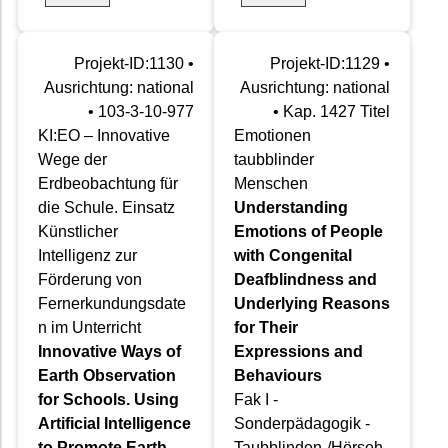
Projekt-ID:1130 •
Projekt-ID:1129 •
Ausrichtung: national
Ausrichtung: national
• 103-3-10-977
• Kap. 1427 Titel
KI:EO – Innovative
Emotionen
Wege der
taubblinder
Erdbeobachtung für
Menschen
die Schule. Einsatz
Understanding
Künstlicher
Emotions of People
Intelligenz zur
with Congenital
Förderung von
Deafblindness and
Fernerkundungsdate
Underlying Reasons
n im Unterricht
for Their
Innovative Ways of
Expressions and
Earth Observation
Behaviours
for Schools. Using
Fak I -
Artificial Intelligence
Sonderpädagogik -
to Promote Earth
Taubblinden-/Hörseh