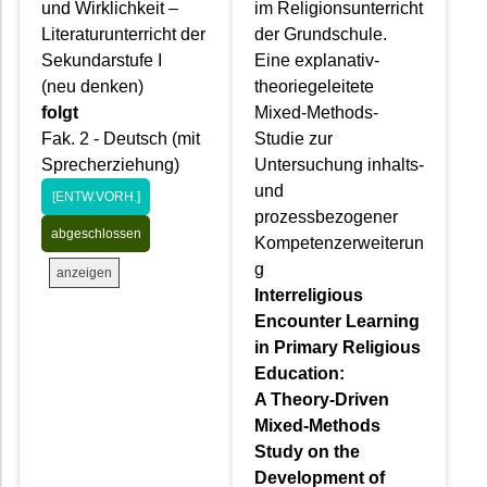
und Wirklichkeit –
im Religionsunterricht
Literaturunterricht der
der Grundschule.
Sekundarstufe I
Eine explanativ-
(neu denken)
theoriegeleitete
folgt
Mixed-Methods-
Fak. 2 - Deutsch (mit
Studie zur
Sprecherziehung)
Untersuchung inhalts-
und
[ENTW.VORH.]
prozessbezogener
abgeschlossen
Kompetenzerweiterun
g
anzeigen
Interreligious
Encounter Learning
in Primary Religious
Education:
A Theory-Driven
Mixed-Methods
Study on the
Development of