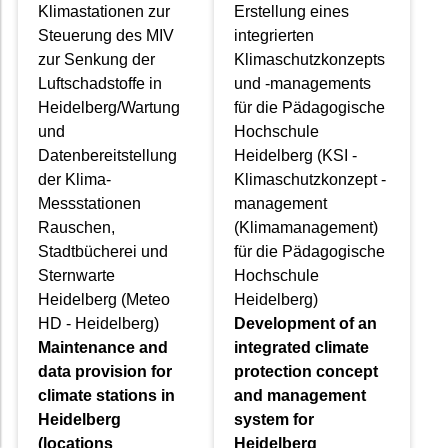
Klimastationen zur
Erstellung eines
Steuerung des MIV
integrierten
zur Senkung der
Klimaschutzkonzepts
Luftschadstoffe in
und -managements
Heidelberg/Wartung
für die Pädagogische
und
Hochschule
Datenbereitstellung
Heidelberg (KSI -
der Klima-
Klimaschutzkonzept -
Messstationen
management
Rauschen,
(Klimamanagement)
Stadtbücherei und
für die Pädagogische
Sternwarte
Hochschule
Heidelberg (Meteo
Heidelberg)
HD - Heidelberg)
Development of an
Maintenance and
integrated climate
data provision for
protection concept
climate stations in
and management
Heidelberg
system for
(locations
Heidelberg