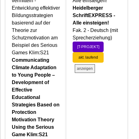
vermitteln -
Alle einsteigen!
Entwicklung effektiver
Heidelberger
Bildungsstrategien
SchriftEXPRESS -
basierend auf der
Alle einsteigen!
Theorie zur
Fak. 2 - Deutsch (mit
Schutzmotivation am
Sprecherziehung)
Beispiel des Serious
[T-PROJEKT]
Games Klim:S21
akt. laufend
Communicating
Climate Adaptation
anzeigen
to Young People –
Development of
Effective
Educational
Strategies Based on
Protection
Motivation Theory
Using the Serious
Game Klim:S21