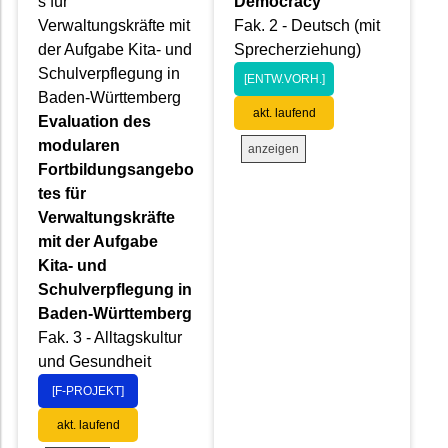
s für
Democracy
Verwaltungskräfte mit
Fak. 2 - Deutsch (mit
der Aufgabe Kita- und
Sprecherziehung)
Schulverpflegung in
[ENTW.VORH.]
Baden-Württemberg
akt. laufend
Evaluation des
modularen
anzeigen
Fortbildungsangebo
tes für
Verwaltungskräfte
mit der Aufgabe
Kita- und
Schulverpflegung in
Baden-Württemberg
Fak. 3 - Alltagskultur
und Gesundheit
[F-PROJEKT]
akt. laufend