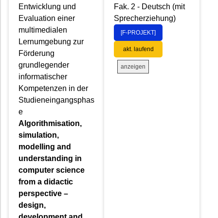
Entwicklung und
Fak. 2 - Deutsch (mit
Evaluation einer
Sprecherziehung)
multimedialen
[F-PROJEKT]
Lernumgebung zur
akt. laufend
Förderung
grundlegender
anzeigen
informatischer
Kompetenzen in der
Studieneingangsphas
e
Algorithmisation,
simulation,
modelling and
understanding in
computer science
from a didactic
perspective –
design,
development and