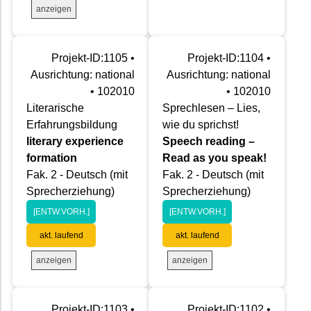
anzeigen
Projekt-ID:1105 •
Projekt-ID:1104 •
Ausrichtung: national
Ausrichtung: national
• 102010
• 102010
Literarische
Sprechlesen – Lies,
Erfahrungsbildung
wie du sprichst!
literary experience
Speech reading –
formation
Read as you speak!
Fak. 2 - Deutsch (mit
Fak. 2 - Deutsch (mit
Sprecherziehung)
Sprecherziehung)
[ENTW.VORH.]
[ENTW.VORH.]
akt. laufend
akt. laufend
anzeigen
anzeigen
Projekt-ID:1103 •
Projekt-ID:1102 •