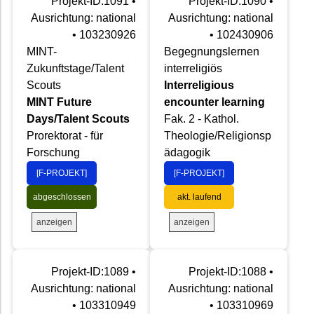
Projekt-ID:1091 •
Projekt-ID:1090 •
Ausrichtung: national
Ausrichtung: national
• 103230926
• 102430906
MINT-
Begegnungslernen
Zukunftstage/Talent
interreligiös
Scouts
Interreligious
MINT Future
encounter learning
Days/Talent Scouts
Fak. 2 - Kathol.
Prorektorat - für
Theologie/Religionsp
Forschung
ädagogik
[F-PROJEKT]
[F-PROJEKT]
abgeschlossen
akt. laufend
anzeigen
anzeigen
Projekt-ID:1089 •
Projekt-ID:1088 •
Ausrichtung: national
Ausrichtung: national
• 103310949
• 103310969