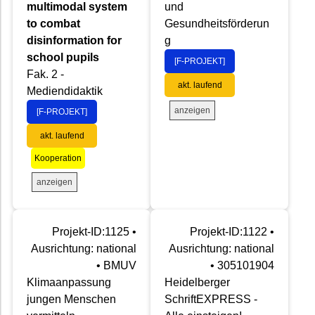
multimodal system
und
to combat
Gesundheitsförderun
disinformation for
g
school pupils
[F-PROJEKT]
Fak. 2 -
akt. laufend
Mediendidaktik
anzeigen
[F-PROJEKT]
akt. laufend
Kooperation
anzeigen
Projekt-ID:1125 •
Projekt-ID:1122 •
Ausrichtung: national
Ausrichtung: national
• BMUV
• 305101904
Klimaanpassung
Heidelberger
jungen Menschen
SchriftEXPRESS -