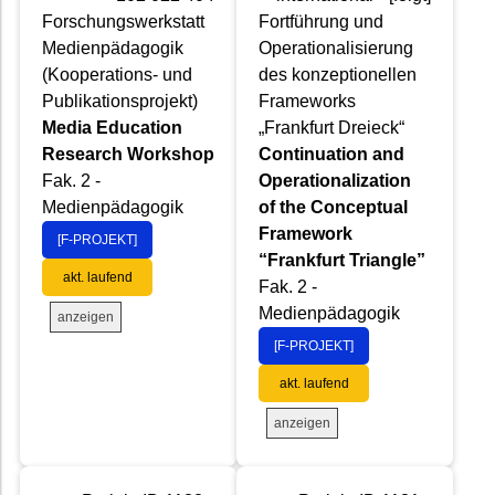
Forschungswerkstatt
Fortführung und
Medienpädagogik
Operationalisierung
(Kooperations- und
des konzeptionellen
Publikationsprojekt)
Frameworks
Media Education
„Frankfurt Dreieck“
Research Workshop
Continuation and
Fak. 2 -
Operationalization
Medienpädagogik
of the Conceptual
Framework
[F-PROJEKT]
“Frankfurt Triangle”
akt. laufend
Fak. 2 -
Medienpädagogik
anzeigen
[F-PROJEKT]
akt. laufend
anzeigen