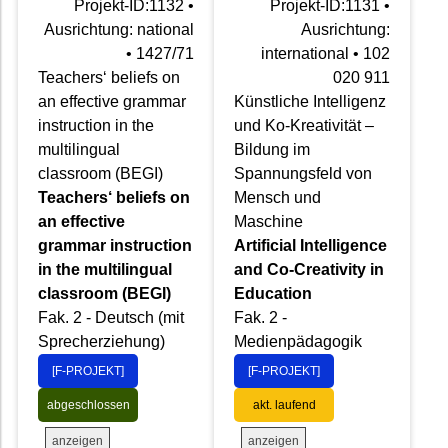
Projekt-ID:1132 •
Projekt-ID:1131 •
Ausrichtung: national
Ausrichtung:
• 1427/71
international • 102
Teachers‘ beliefs on
020 911
an effective grammar
Künstliche Intelligenz
instruction in the
und Ko-Kreativität –
multilingual
Bildung im
classroom (BEGI)
Spannungsfeld von
Teachers‘ beliefs on
Mensch und
an effective
Maschine
grammar instruction
Artificial Intelligence
in the multilingual
and Co-Creativity in
classroom (BEGI)
Education
Fak. 2 - Deutsch (mit
Fak. 2 -
Sprecherziehung)
Medienpädagogik
[F-PROJEKT]
[F-PROJEKT]
abgeschlossen
akt. laufend
anzeigen
anzeigen