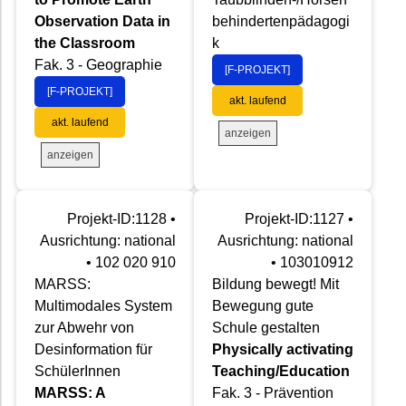
Observation Data in
behindertenpädagogi
the Classroom
k
Fak. 3 - Geographie
[F-PROJEKT]
[F-PROJEKT]
akt. laufend
akt. laufend
anzeigen
anzeigen
Projekt-ID:1128 •
Projekt-ID:1127 •
Ausrichtung: national
Ausrichtung: national
• 102 020 910
• 103010912
MARSS:
Bildung bewegt! Mit
Multimodales System
Bewegung gute
zur Abwehr von
Schule gestalten
Desinformation für
Physically activating
SchülerInnen
Teaching/Education
MARSS: A
Fak. 3 - Prävention