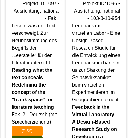
Projekt-ID:1097 •
Projekt-ID:1096 •
Ausrichtung: national
Ausrichtung: national
• Fak II
• 103-3-10-954
Lesen, was der Text
Feedback im
verschweigt. Zur
virtuellen Labor - Eine
Neubestimmung des
Design-Based
Begriffs der
Research Studie für
„Leerstelle“ für den
die Entwicklung eines
Literaturunterricht
Feedbackmechanism
Reading what the
us zur Stärkung der
text conceals.
Selbstwirksamket
Redefining the
beim virtuellen
concept of the
Experimentieren im
“blank space” for
Geographieunterricht
literature teaching
Feedback in the
Fak. 2 - Deutsch (mit
Virtual Laboratory -
Sprecherziehung)
A Design-Based
Research Study on
[DISS]
Developing a