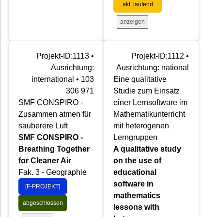
akt. laufend
anzeigen
Projekt-ID:1113 •
Projekt-ID:1112 •
Ausrichtung:
Ausrichtung: national
international • 103
Eine qualitative
306 971
Studie zum Einsatz
SMF CONSPIRO -
einer Lernsoftware im
Zusammen atmen für
Mathematikunterricht
sauberere Luft
mit heterogenen
SMF CONSPIRO -
Lerngruppen
Breathing Together
A qualitative study
for Cleaner Air
on the use of
Fak. 3 - Geographie
educational
software in
[F-PROJEKT]
mathematics
abgeschlossen
lessons with