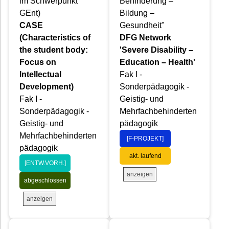
im Schwerpunkt
Behinderung –
GEnt)
Bildung –
CASE
Gesundheit"
(Characteristics of
DFG Network
the student body:
'Severe Disability –
Focus on
Education – Health'
Intellectual
Fak I -
Development)
Sonderpädagogik -
Fak I -
Geistig- und
Sonderpädagogik -
Mehrfachbehinderten
Geistig- und
pädagogik
Mehrfachbehinderten
[F-PROJEKT]
pädagogik
akt. laufend
[ENTW.VORH.]
anzeigen
abgeschlossen
anzeigen