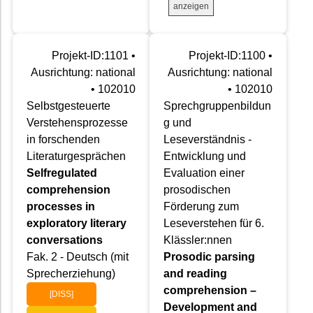
anzeigen
Projekt-ID:1101 •
Projekt-ID:1100 •
Ausrichtung: national
Ausrichtung: national
• 102010
• 102010
Selbstgesteuerte
Sprechgruppenbildun
Verstehensprozesse
g und
in forschenden
Leseverständnis -
Literaturgesprächen
Entwicklung und
Selfregulated
Evaluation einer
comprehension
prosodischen
processes in
Förderung zum
exploratory literary
Leseverstehen für 6.
conversations
Klässler:nnen
Fak. 2 - Deutsch (mit
Prosodic parsing
Sprecherziehung)
and reading
comprehension –
[DISS]
Development and