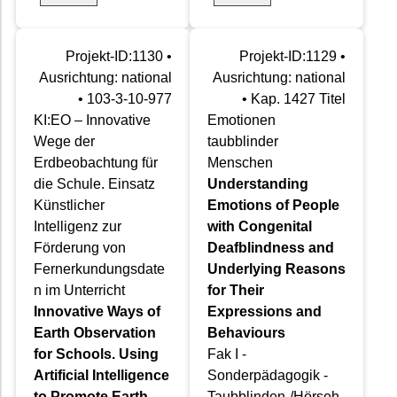
Projekt-ID:1130 •
Projekt-ID:1129 •
Ausrichtung: national
Ausrichtung: national
• 103-3-10-977
• Kap. 1427 Titel
KI:EO – Innovative
Emotionen
Wege der
taubblinder
Erdbeobachtung für
Menschen
die Schule. Einsatz
Understanding
Künstlicher
Emotions of People
Intelligenz zur
with Congenital
Förderung von
Deafblindness and
Fernerkundungsdate
Underlying Reasons
n im Unterricht
for Their
Innovative Ways of
Expressions and
Earth Observation
Behaviours
for Schools. Using
Fak I -
Artificial Intelligence
Sonderpädagogik -
to Promote Earth
Taubblinden-/Hörseh