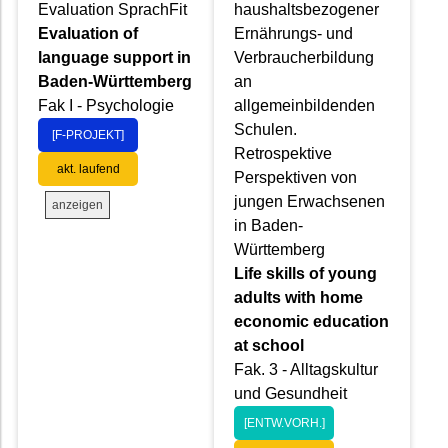
Evaluation SprachFit
haushaltsbezogener
Evaluation of
Ernährungs- und
language support in
Verbraucherbildung
Baden-Württemberg
an
Fak I - Psychologie
allgemeinbildenden
Schulen.
[F-PROJEKT]
Retrospektive
akt. laufend
Perspektiven von
jungen Erwachsenen
anzeigen
in Baden-
Württemberg
Life skills of young
adults with home
economic education
at school
Fak. 3 - Alltagskultur
und Gesundheit
[ENTW.VORH.]