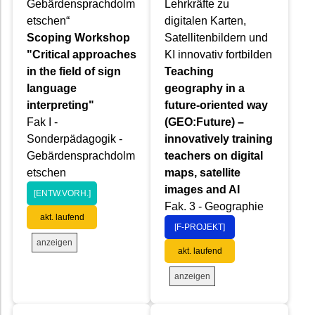
Gebärdensprachdolm
Lehrkräfte zu
etschen“
digitalen Karten,
Scoping Workshop
Satellitenbildern und
"Critical approaches
KI innovativ fortbilden
in the field of sign
Teaching
language
geography in a
interpreting"
future-oriented way
Fak I -
(GEO:Future) –
Sonderpädagogik -
innovatively training
Gebärdensprachdolm
teachers on digital
etschen
maps, satellite
images and AI
[ENTW.VORH.]
Fak. 3 - Geographie
akt. laufend
[F-PROJEKT]
anzeigen
akt. laufend
anzeigen