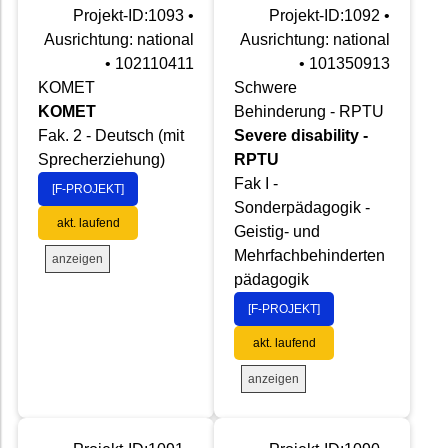
Projekt-ID:1093 •
Projekt-ID:1092 •
Ausrichtung: national
Ausrichtung: national
• 102110411
• 101350913
KOMET
Schwere
KOMET
Behinderung - RPTU
Fak. 2 - Deutsch (mit
Severe disability -
Sprecherziehung)
RPTU
Fak I -
[F-PROJEKT]
Sonderpädagogik -
akt. laufend
Geistig- und
Mehrfachbehinderten
anzeigen
pädagogik
[F-PROJEKT]
akt. laufend
anzeigen