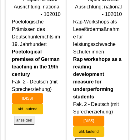
Ausrichtung: national
Ausrichtung: national
• 102010
• 102010
Poetologische
Rap-Workshops als
Prämissen des
Lesefördermaßnahm
Deutschunterrichts im
e für
19. Jahrhundert
leistungsschwache
Poetological
Schüler:innen
premises of German
Rap workshops as a
teaching in the 19th
reading
century
development
Fak. 2 - Deutsch (mit
measure for
Sprecherziehung)
underperforming
students
[DISS]
Fak. 2 - Deutsch (mit
akt. laufend
Sprecherziehung)
anzeigen
[DISS]
akt. laufend