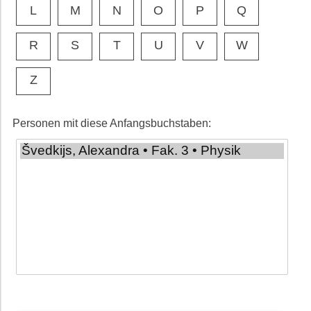
L
M
N
O
P
Q
R
S
T
U
V
W
Z
Personen mit diese Anfangsbuchstaben: