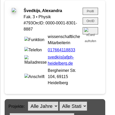
Švedkijs, Alexandra
Profil
Fak. 3 • Physik
OrcID
#793OrcID: 0000-0001-8301-
8887
wissenschaftliche
Mitarbeiterin
017664118833
svedkijs[at]ph-
heidelberg.de
Bergheimer Str.
104, 69115
Heidelberg
Projekte: