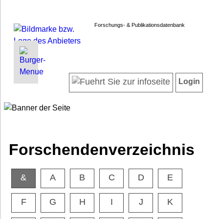
Forschungs- & Publikationsdatenbank
INFORMATIONEN | SUCHEN
LOGIN
Startseite
Registrieren
Login
Projektübersicht
Login
Neueste Projekte
Forschendenverzeichnis
Suche in Projekten
Suche in Publikationen
Forschendenverzeichnis
FAQ
Newsletter
&
A
B
C
D
E
Datenschutz
Barrierefreiheit
F
G
H
I
J
K