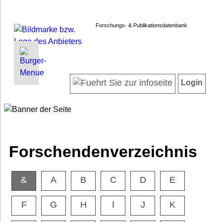
Forschungs- & Publikationsdatenbank
INFORMATIONEN | SUCHEN
LOGIN
Startseite
Registrieren
Login
Projektübersicht
Login
Neueste Projekte
Forschendenverzeichnis
Suche in Projekten
Suche in Publikationen
Forschendenverzeichnis
FAQ
Newsletter
&
A
B
C
D
E
Datenschutz
Barrierefreiheit
F
G
H
I
J
K