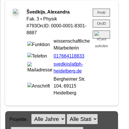
Švedkijs, Alexandra
Profil
Fak. 3 • Physik
OrcID
#793OrcID: 0000-0001-8301-
8887
wissenschaftliche
Mitarbeiterin
017664118833
svedkijs[at]ph-
heidelberg.de
Bergheimer Str.
104, 69115
Heidelberg
Projekte: