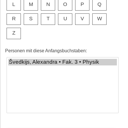
L
M
N
O
P
Q
R
S
T
U
V
W
Z
Personen mit diese Anfangsbuchstaben: