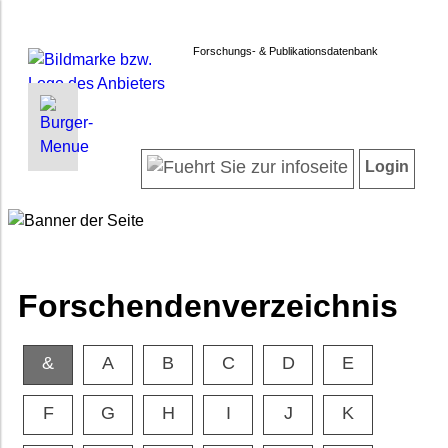
Forschungs- & Publikationsdatenbank
INFORMATIONEN | SUCHEN
LOGIN
Startseite
Registrieren
Login
Projektübersicht
Login
Neueste Projekte
Forschendenverzeichnis
Suche in Projekten
Suche in Publikationen
Forschendenverzeichnis
FAQ
Newsletter
&
A
B
C
D
E
Datenschutz
Barrierefreiheit
F
G
H
I
J
K