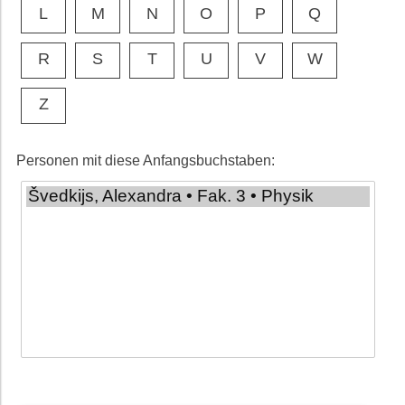
L
M
N
O
P
Q
R
S
T
U
V
W
Z
Personen mit diese Anfangsbuchstaben: