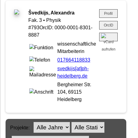
Švedkijs, Alexandra
Profil
Fak. 3 • Physik
OrcID
#793OrcID: 0000-0001-8301-
8887
wissenschaftliche
Mitarbeiterin
017664118833
svedkijs[at]ph-
heidelberg.de
Bergheimer Str.
104, 69115
Heidelberg
Projekte: