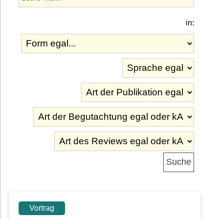
in:
Vortrag