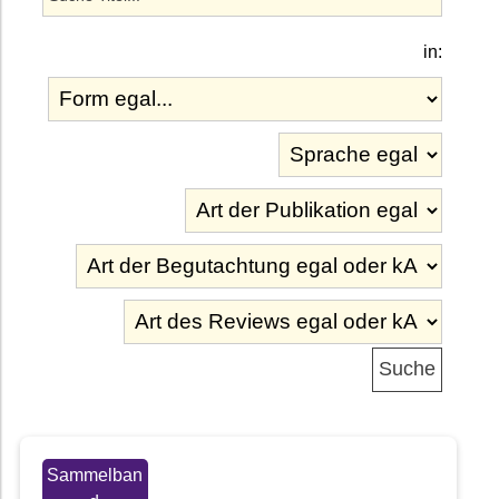
in:
Sammelban