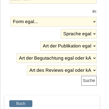
in:
Buch