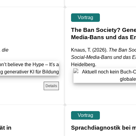
Vortrag
The Ban Society? Gener
Media-Bans und das E
. die
Knaus, T.
(2026).
The Ban Soci
Social-Media-Bans und das E
Heidelberg.
Details
Vortrag
t in
Sprachdiagnostik bei 