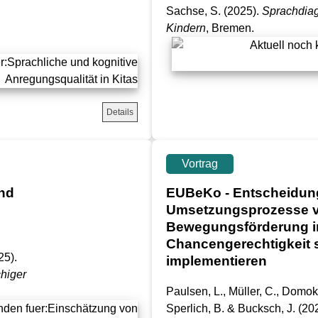
Sachse, S.
(2025).
Sprachdiag
Kindern
, Bremen.
Details
Vortrag
und
EUBeKo - Entscheidun
e
Umsetzungsprozesse ver
Bewegungsförderung i
Chancengerechtigkeit 
25).
implementieren
higer
Paulsen, L., Müller, C., Domok
Sperlich, B. & Bucksch, J.
(20