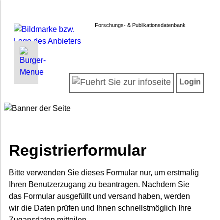
Forschungs- & Publikationsdatenbank
INFORMATIONEN | SUCHEN
LOGIN
Startseite
Registrieren
Login
Projektübersicht
Login
Neueste Projekte
Forschendenverzeichnis
Suche in Projekten
Suche in Publikationen
Registrierformular
FAQ
Newsletter
Bitte verwenden Sie dieses Formular nur, um erstmalig
Ihren Benutzerzugang zu beantragen. Nachdem Sie
Datenschutz
das Formular ausgefüllt und versand haben, werden
Barrierefreiheit
wir die Daten prüfen und Ihnen schnellstmöglich Ihre
Zugansdaten mitteilen.