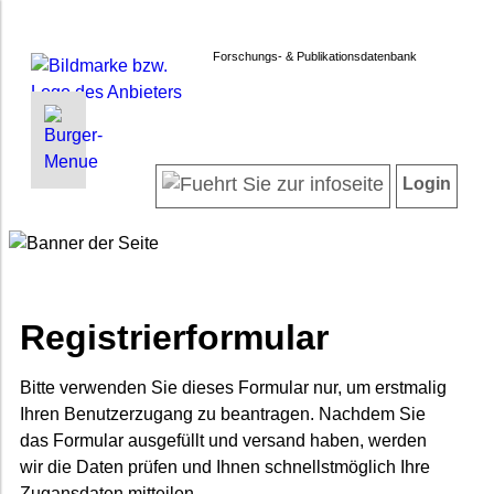
Forschungs- & Publikationsdatenbank
INFORMATIONEN | SUCHEN
LOGIN
Startseite
Registrieren
Login
Projektübersicht
Login
Neueste Projekte
Forschendenverzeichnis
Suche in Projekten
Suche in Publikationen
Registrierformular
FAQ
Newsletter
Bitte verwenden Sie dieses Formular nur, um erstmalig
Ihren Benutzerzugang zu beantragen. Nachdem Sie
Datenschutz
das Formular ausgefüllt und versand haben, werden
Barrierefreiheit
wir die Daten prüfen und Ihnen schnellstmöglich Ihre
Zugansdaten mitteilen.