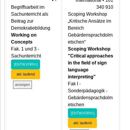
• -
international • 101
Begriffsarbeit im
340 910
Sachunterricht als
Scoping Workshop
Beitrag zur
„Kritische Ansätze im
Demokratiebildung
Bereich
Working on
Gebärdensprachdolm
Concepts
etschen“
Fak. 1 und 3 -
Scoping Workshop
Sachunterricht
"Critical approaches
in the field of sign
[ENTW.VORH.]
language
akt. laufend
interpreting"
Fak I -
anzeigen
Sonderpädagogik -
Gebärdensprachdolm
etschen
[ENTW.VORH.]
akt. laufend