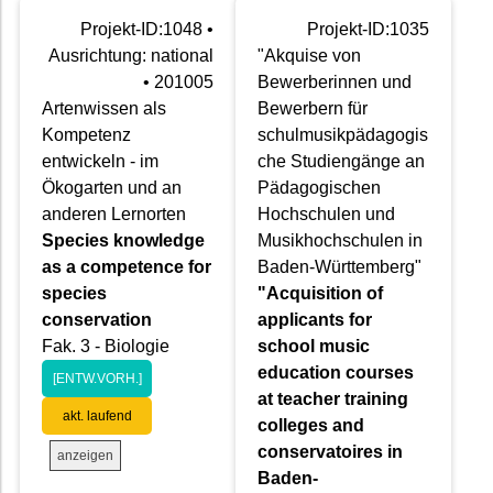
Projekt-ID:1048 •
Projekt-ID:1035
Ausrichtung: national
"Akquise von
• 201005
Bewerberinnen und
Artenwissen als
Bewerbern für
Kompetenz
schulmusikpädagogis
entwickeln - im
che Studiengänge an
Ökogarten und an
Pädagogischen
anderen Lernorten
Hochschulen und
Species knowledge
Musikhochschulen in
as a competence for
Baden-Württemberg"
species
"Acquisition of
conservation
applicants for
Fak. 3 - Biologie
school music
education courses
[ENTW.VORH.]
at teacher training
akt. laufend
colleges and
conservatoires in
anzeigen
Baden-