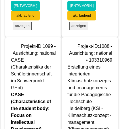
[ENTW.VORH.]
[ENTW.VORH.]
akt. laufend
akt. laufend
anzeigen
anzeigen
Projekt-ID:1099 •
Projekt-ID:1088 •
Ausrichtung: national
Ausrichtung: national
CASE
• 103310969
(Charakteristika der
Erstellung eines
Schüler:innenschaft
integrierten
im Schwerpunkt
Klimaschutzkonzepts
GEnt)
und -managements
CASE
für die Pädagogische
(Characteristics of
Hochschule
the student body:
Heidelberg (KSI -
Focus on
Klimaschutzkonzept -
Intellectual
management