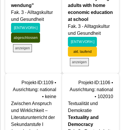
wendung"
adults with home
Fak. 3 - Alltagskultur
economic education
und Gesundheit
at school
Fak. 3 - Alltagskultur
[ENTW.VORH.]
und Gesundheit
abgeschlossen
[ENTW.VORH.]
anzeigen
akt. laufend
anzeigen
Projekt-ID:1109 •
Projekt-ID:1106 •
Ausrichtung: national
Ausrichtung: national
• keine
• 102010
Zwischen Anspruch
Textualität und
und Wirklichkeit –
Demokratie
Literaturunterricht der
Textuality and
Sekundarstufe I
Democracy