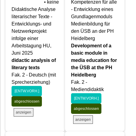
• keine
Kompetenzen für alle
Didaktische Analyse
- Entwicklung eines
literarischer Texte -
Grundlagenmoduls
Entwicklungs- und
Medienbildung für
Netzwerkprojekt
den ÜSB an der PH
infolge einer
Heidelberg
Arbeitstagung HU,
Development of a
Juni 2025
basic module in
didactic analysis of
media education for
literary texts
the ÜSB at the PH
Fak. 2 - Deutsch (mit
Heidelberg
Sprecherziehung)
Fak. 2 -
Mediendidaktik
[ENTW.VORH.]
[ENTW.VORH.]
abgeschlossen
abgeschlossen
anzeigen
anzeigen