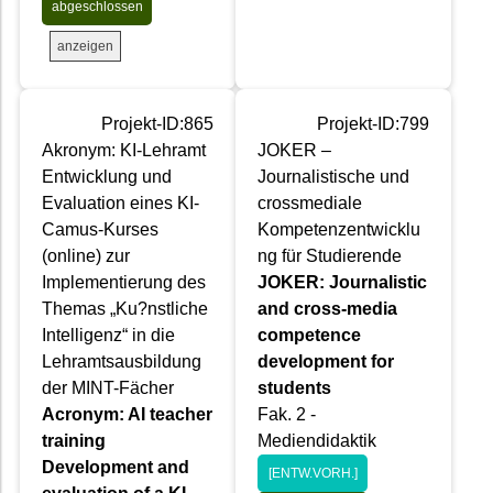
abgeschlossen
anzeigen
Projekt-ID:865
Projekt-ID:799
Akronym: KI-Lehramt
JOKER –
Entwicklung und
Journalistische und
Evaluation eines KI-
crossmediale
Camus-Kurses
Kompetenzentwicklu
(online) zur
ng für Studierende
Implementierung des
JOKER: Journalistic
Themas „Ku?nstliche
and cross-media
Intelligenz“ in die
competence
Lehramtsausbildung
development for
der MINT-Fächer
students
Acronym: AI teacher
Fak. 2 -
training
Mediendidaktik
Development and
[ENTW.VORH.]