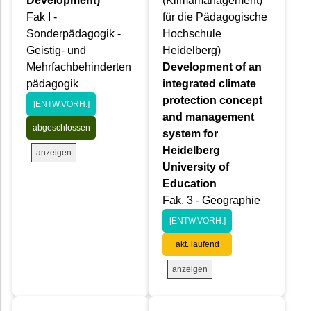
Development)
(Klimamanagement)
Fak I -
für die Pädagogische
Sonderpädagogik -
Hochschule
Geistig- und
Heidelberg)
Mehrfachbehinderten
Development of an
pädagogik
integrated climate
protection concept
[ENTW.VORH.]
and management
abgeschlossen
system for
Heidelberg
anzeigen
University of
Education
Fak. 3 - Geographie
[ENTW.VORH.]
akt. laufend
anzeigen