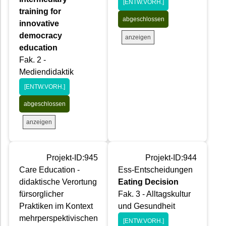
[ENTW.VORH.]
training for
abgeschlossen
innovative
democracy
anzeigen
education
Fak. 2 -
Mediendidaktik
[ENTW.VORH.]
abgeschlossen
anzeigen
Projekt-ID:945
Projekt-ID:944
Care Education -
Ess-Entscheidungen
didaktische Verortung
Eating Decision
fürsorglicher
Fak. 3 - Alltagskultur
Praktiken im Kontext
und Gesundheit
mehrperspektivischen
[ENTW.VORH.]