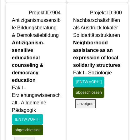
Projekt-ID:904
Projekt-ID:900
Antiziganismussensib
Nachbarschaftshilfen
le Bildungsberatung
als Ausdruck lokaler
& Demokratiebildung
Solidaritätsstrukturen
Antiziganism-
Neighborhood
sensitive
assistance as an
educational
expression of local
counseling &
solidarity structures
democracy
Fak I - Soziologie
education
[ENTW.VORH.]
Fak I -
abgeschlossen
Erziehungswissensch
aft - Allgemeine
anzeigen
Pädagogik
[ENTW.VORH.]
abgeschlossen