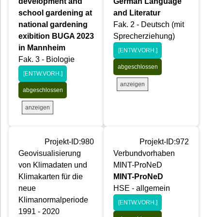
development and
German Language
school gardening at
and Literatur
national gardening
Fak. 2 - Deutsch (mit
exibition BUGA 2023
Sprecherziehung)
in Mannheim
[ENTW.VORH.]
Fak. 3 - Biologie
abgeschlossen
[ENTW.VORH.]
anzeigen
abgeschlossen
anzeigen
Projekt-ID:980
Projekt-ID:972
Geovisualisierung
Verbundvorhaben
von Klimadaten und
MINT-ProNeD
Klimakarten für die
MINT-ProNeD
neue
HSE - allgemein
Klimanormalperiode
[ENTW.VORH.]
1991 - 2020