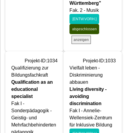
Württemberg"
Fak. 2 - Musik
[ENTW.VORH.]
abgeschlossen
anzeigen
Projekt-ID:1034
Projekt-ID:1033
Qualifizierung zur
Vielfalt leben -
Bildungsfachkraft
Diskriminierung
Qualification as an
abbauen
educational
Living diversity -
specialist
avoiding
Fak I -
discrimination
Sonderpädagogik -
Fak I - Annelie-
Geistig- und
Wellensiek-Zentrum
Mehrfachbehinderten
für Inklusive Bildung
pädagogik