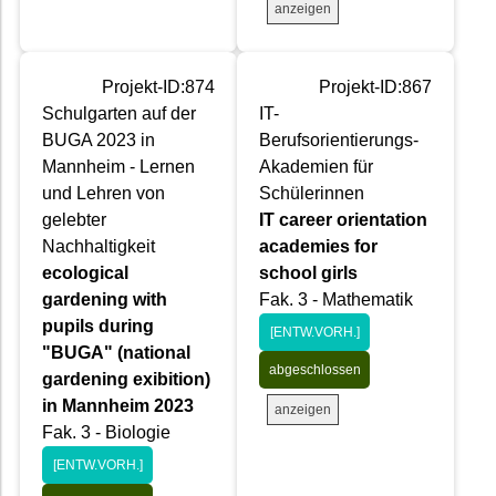
anzeigen
Projekt-ID:874
Projekt-ID:867
Schulgarten auf der
IT-
BUGA 2023 in
Berufsorientierungs-
Mannheim - Lernen
Akademien für
und Lehren von
Schülerinnen
gelebter
IT career orientation
Nachhaltigkeit
academies for
ecological
school girls
gardening with
Fak. 3 - Mathematik
pupils during
[ENTW.VORH.]
"BUGA" (national
abgeschlossen
gardening exibition)
in Mannheim 2023
anzeigen
Fak. 3 - Biologie
[ENTW.VORH.]