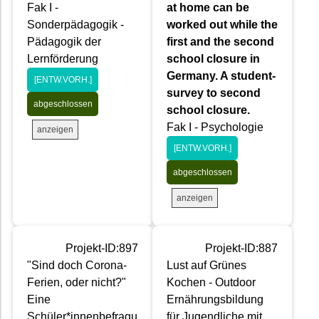
Fak I -
at home can be
Sonderpädagogik -
worked out while the
Pädagogik der
first and the second
Lernförderung
school closure in
Germany. A student-
[ENTW.VORH.]
survey to second
abgeschlossen
school closure.
Fak I - Psychologie
anzeigen
[ENTW.VORH.]
abgeschlossen
anzeigen
Projekt-ID:897
Projekt-ID:887
"Sind doch Corona-
Lust auf Grünes
Ferien, oder nicht?"
Kochen - Outdoor
Eine
Ernährungsbildung
Schüler*innenbefragu
für Jugendliche mit