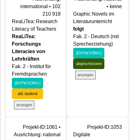
international • 102
• keine
210 918
Graphic Novels im
ReaLiTea: Research
Literaturunterricht
Literacy of Teachers
folgt
ReaLiTea:
Fak. 2 - Deutsch (mit
Forschungs
Sprecherziehung)
Literacies von
[ENTW.VORH.]
Lehrkräften
abgeschlossen
Fak. 2 - Institut für
Fremdsprachen
anzeigen
[ENTW.VORH.]
akt. laufend
anzeigen
Projekt-ID:1061 •
Projekt-ID:1053
Ausrichtung: national
Digitale