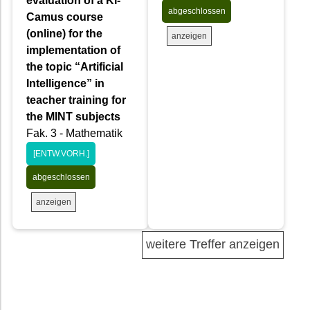
evaluation of a KI-
abgeschlossen
Camus course
(online) for the
anzeigen
implementation of
the topic “Artificial
Intelligence” in
teacher training for
the MINT subjects
Fak. 3 - Mathematik
[ENTW.VORH.]
abgeschlossen
anzeigen