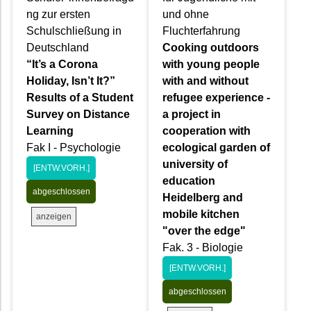
ng zur ersten
und ohne
Schulschließung in
Fluchterfahrung
Deutschland
Cooking outdoors
“It’s a Corona
with young people
Holiday, Isn’t It?”
with and without
Results of a Student
refugee experience -
Survey on Distance
a project in
Learning
cooperation with
Fak I - Psychologie
ecological garden of
university of
[ENTW.VORH.]
education
abgeschlossen
Heidelberg and
mobile kitchen
anzeigen
"over the edge"
Fak. 3 - Biologie
[ENTW.VORH.]
abgeschlossen