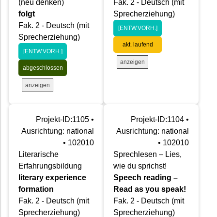
(neu denken)
Fak. 2 - Deutsch (mit
folgt
Sprecherziehung)
Fak. 2 - Deutsch (mit
[ENTW.VORH.]
Sprecherziehung)
akt. laufend
[ENTW.VORH.]
anzeigen
abgeschlossen
anzeigen
Projekt-ID:1105 •
Projekt-ID:1104 •
Ausrichtung: national
Ausrichtung: national
• 102010
• 102010
Literarische
Sprechlesen – Lies,
Erfahrungsbildung
wie du sprichst!
literary experience
Speech reading –
formation
Read as you speak!
Fak. 2 - Deutsch (mit
Fak. 2 - Deutsch (mit
Sprecherziehung)
Sprecherziehung)