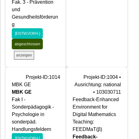
Fak. 3 - Prävention
und
Gesundheitsförderun
g
[ENTW.VORH.]
abgeschlossen
anzeigen
Projekt-ID:1014
Projekt-ID:1004 •
MBK GE
Ausrichtung: national
MBK GE
• 103030711
Fak I -
Feedback-Enhanced
Sonderpädagogik -
Environment for
Psychologie in
Digital Mathematics
sonderpäd.
Teaching:
Handlungsfeldern
FEEDMaT(β)
Feedback-
[ENTW.VORH.]