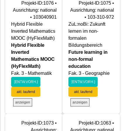
Projekt-ID:1076 •
Projekt-ID:1075 •
Ausrichtung: national
Ausrichtung: national
• 103040901
• 103-310-972
Hybrid Flexible
ZuL:noBi: Zukunft
Inverted Mathematics
lernen im non-
MOOC (HyFlexMath)
formalen
Hybrid Flexible
Bildungsbereich
Inverted
Future learning in
Mathematics MOOC
non-formal
(HyFlexMath)
education
Fak. 3 - Mathematik
Fak. 3 - Geographie
[ENTW.VORH.]
[ENTW.VORH.]
akt. laufend
akt. laufend
anzeigen
anzeigen
Projekt-ID:1073 •
Projekt-ID:1063 •
Ausrichtung:
Ausrichtung: national