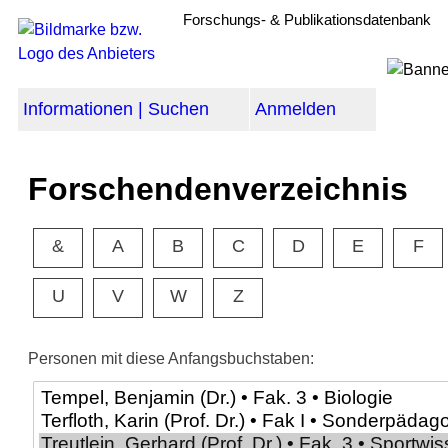
Forschungs- & Publikationsdatenbank
Informationen | Suchen
Anmelden
Forschendenverzeichnis
&
A
B
C
D
E
F
U
V
W
Z
Personen mit diese Anfangsbuchstaben: