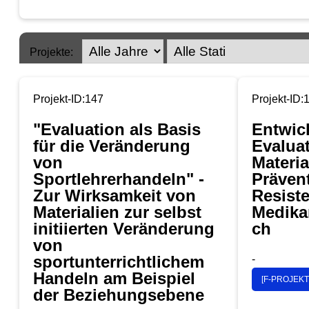
Projekte:
Projekt-ID:147
Projekt-ID:
"Evaluation als Basis
Entwic
für die Veränderung
Evalua
von
Materia
Sportlehrerhandeln" -
Präven
Zur Wirksamkeit von
Resist
Materialien zur selbst
Medika
initiierten Veränderung
ch
von
sportunterrichtlichem
-
Handeln am Beispiel
[F-PROJEKT
der Beziehungsebene