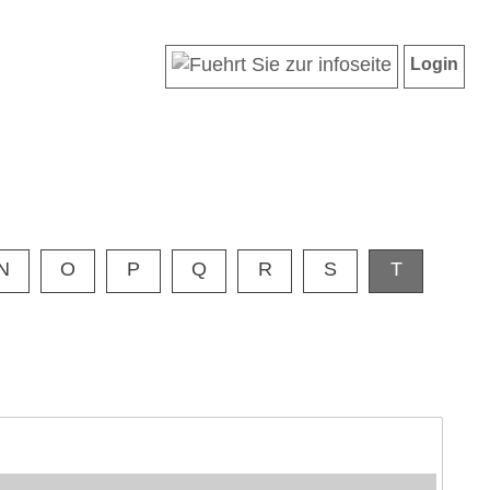
Login
N
O
P
Q
R
S
T