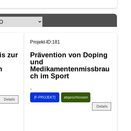
Projekt-ID:181
is zur
Prävention von Doping
und
n
Medikamentenmissbrau
ch im Sport
-
[F-PROJEKT]
abgeschlossen
Details
Details