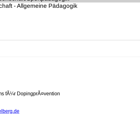
ums fÃ¼r DopingprÃ¤vention
delberg.de