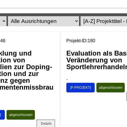
146
Projekt-ID:180
klung und
Evaluation als Bas
tion von
Veränderung von
lien zur Doping-
Sportlehrerhandel
tion und zur
enz gegen
-
mentenmissbrau
[F-PROJEKT]
abgeschlossen
]
abgeschlossen
Details