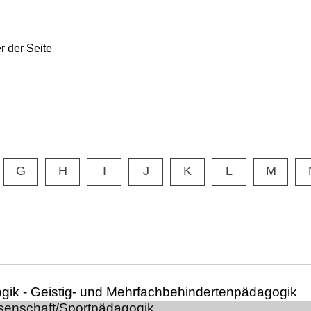
G
H
I
J
K
L
M