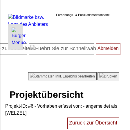
Forschungs- & Publikationsdatenbank
INFORMATIONEN | SUCHEN
MYFORSCHUNGSDB
ACCOUNT
Startseite
Persönliche Daten
Kennwort ändern
Abmelden
Projektübersicht
Meine Projekte
Abmelden
Neueste Projekte
Finanzübersicht
Forschendenverzeichnis
Dissertationsliste
Suche in Projekten
Habilitationsliste
Suche in Publikationen
Entwicklungsvorhaben
Projektübersicht
FAQ
Transferprojekte
Newsletter
Beschränkung / Geheimhaltung
Projekt-ID: #6
- Vorhaben erfasst von: - angemeldet als
Datenschutz
Publikationen bearbeiten
[WELZEL]
Barrierefreiheit
Zurück zur Übersicht